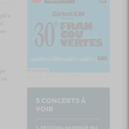
qui a
le
urs
upe
e ou
Culture Cible
·
FRANCOUVERTES 2026 - Les 9 demi-finalistes analysés à chaud! | Culture Cible
5
CONCERTS À
VOIR
FESTIVAL MUSIQUE DU