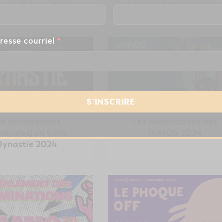
stie Culture 2024
MURAL 2024 dévoilée
resse courriel
*
es nominations
Les nominations des
sicales) du Gala
JUNOS 2024
Dynastie 2024