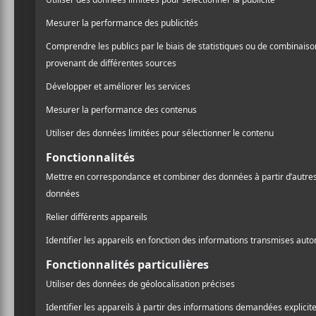
NOUVELLES
Des concerts et des
La p
festivals à consommer
Nui
sans modération à l’été
2026