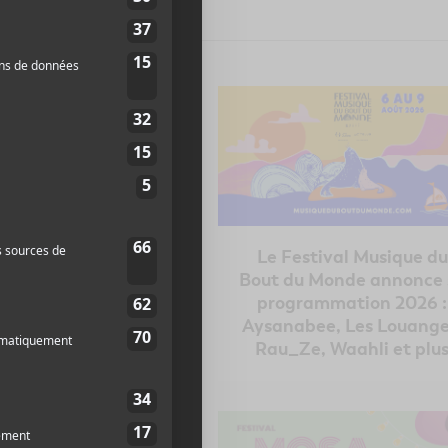
rogrammation de
Le Festival Musique du
ts d’Afrique 2026
Bout du Monde annonce 
programmation 2026 :
Aysanabee, Les Louange
Rau_Ze, Waahli et plu