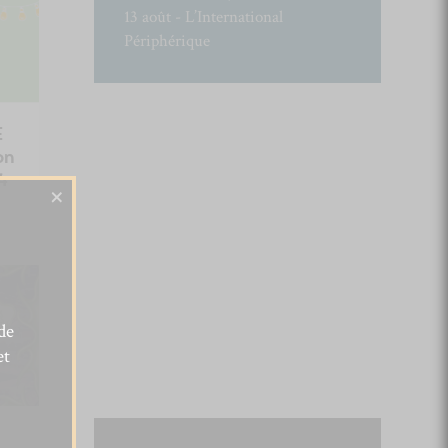
13 août - L’International
Périphérique
E
on
4
×
de
et