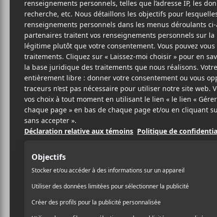
K
AFR
MUS
SITE W
BIO