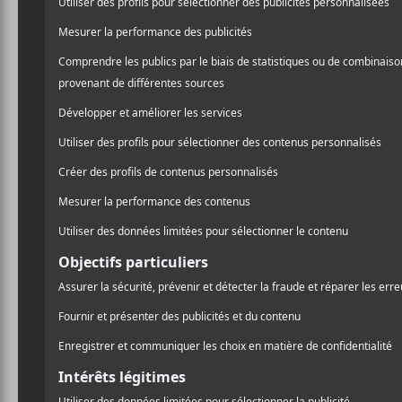
Kizaba
, de son nom complet Lionel Kizaba, est 
grandi à Kinshasa. Il commence à jouer de la batt
jazz à l’Institut national des arts de Kinshasa. Il 
batteurs de musique du monde au Canada. Il est 
musique électro afro-congolaise à Montréal.
Il sort son premier album,
Kizaba
, en 2016, suivi
plusieurs nominations en 2024, dans les catégorie
musical de l’année s’étant illustré à l’internatio
groupe musique du Francophone de l’année au G