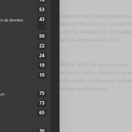
un auteur-compositeur-interprète et multi-instrumentiste 
erie à cinq ans, devient rapidement musicien et va étudier 
vient s’installer à Montréal en 2011 et devient l’un des meille
maintenant considéré comme l’un des pionniers de la
 de
Nzela
en 2017 et
KIZAVIBE
en 2022. Ce dernier reçoit
s Global music album of the year au Junos, Artiste ou gro
nal, Artiste ou groupe musique du monde de l’année et Artist
ala Dynastie pour en nommer que quelques-uns.