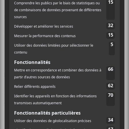
17.
Metronomy – Love
Letters
De la
pop minimaliste
efficace, vraiment accrocheuse.
Le succès
Reservoir
figure parmi mes pièces préférées
de la présente décennie. Je ne m’en lasse pas.
16.
Julien Sagot –
Valse 333
Album ovni à l’image de
Julien Sagot
, voilà ce qu’est
Valse 333
. Sa voix langoureuse lèche les parois de
notre imaginaire. Un bijou à multiples facettes.