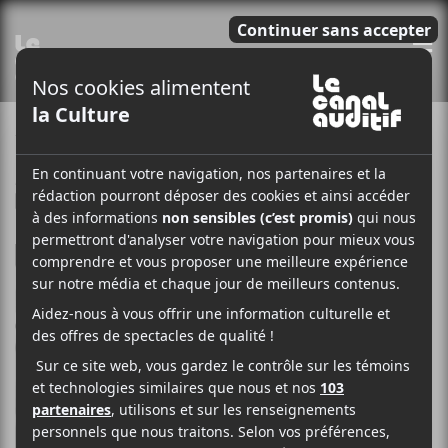
E
11 DÉCEMBRE 2014
MARIE-EVE MULLER
PAR
/ NON CLASSÉ
F
T
P
A
W
A
C
I
R
E
T
T
B
T
A
O
E
G
O
R
E
K
R