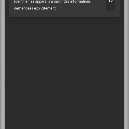
15.
Pierre Kwenders –
Le dernier empereur
bantou
Le défi relevé par
Pierre Kwenders
: amener au
Québec des brins de musique congolaise et africaine
pour les remettre au goût du jour.
Le dernier
empereur bantou
se construit sur l’électro, le hip-hop
et les langues autochtones. Pour voyager en musique.
14.
Steve Guun – Way
Out Weather
Amateurs de folk, de
Kurt Vile
et de
John Vanderslice
seront
ravis par
Way Out Weather
de
Steve Gunn
,
chaleureux comme un feu à regarder en amoureux. Un