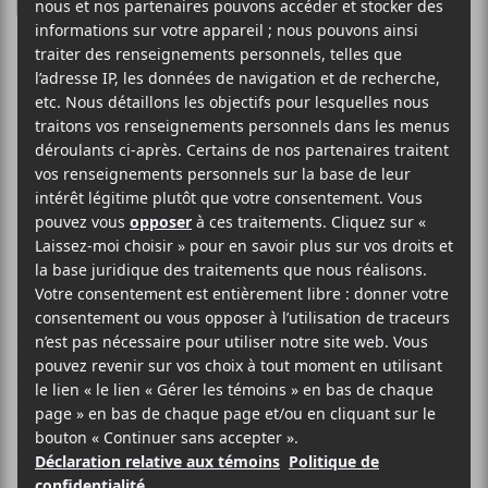
Les 20 meilleurs
albums de 2014
selon Marie-Ève
Muller
Difficile exercice que celui de faire un palmarès, alors
que de nouveaux albums sortent encore chaque
semaine. 2014 aura été une année faste, surprenante
par de petits nouveaux et d’excellents retours. Mon
palmarès ne contient pas de hip-hop, ni de métal,