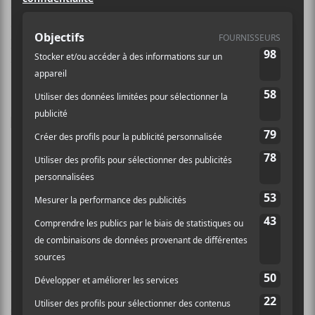
deux grandes classes musicales auxquelles je ne
connais absolument rien! Disons plutôt que je préfère
l’électro, l’indie et le folk. Voilà mon parti pris,
toujours en mono (j’entends d’une seule oreille).
20.
Monogrenade –
Composite
Si
Monogrenade
a pris un certain temps pour
s’affranchir de leurs inspirations, ils y sont parvenus
avec
Composite
; album orchestral et planant,
puissant. Soulignons la valeur des textes qui sont
bercés par une magnifique musique.