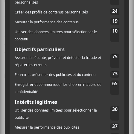
19.
Music For Money –
Toro
Excellent album que ce
Toro
! Un album instrumental
avec juste assez d’espace pour imaginer quelques
lignes mélodiques supplémentaires, pour le plaisir de
la création. Très groovy, très vivant,
Music For
Money
peut devenir une trame sonore de vie.
18.
Tanya Tagaq –
Animism
Chant de gorge et électro: un
mélange étonnant et pourtant efficace.
Tanya Tagaq
a réussi, pour ce quatrième album, à séduire un public
plus large, obtenant une reconnaissance accrue grâce
au prix Polaris. Un tour de force.