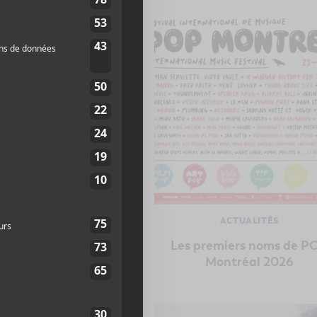
CHANSONS
ACTUALITÉS
POMME
Les premiers noms de P
Le Village
Montréal 2026