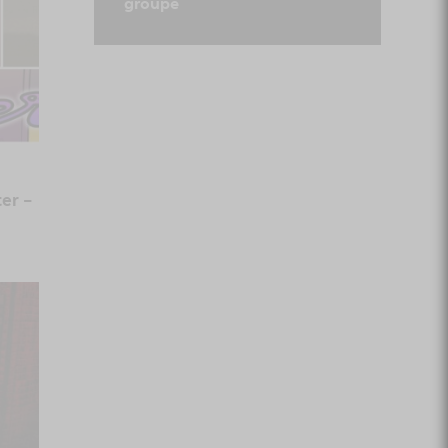
groupe
er –