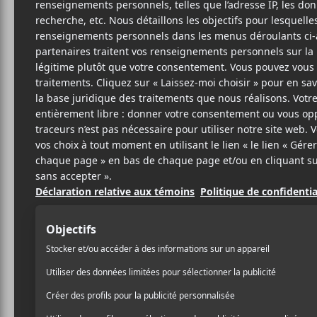
CHANSONS
WESTSIDE COWBOY
Festival
Pin Up Boys
Vallée 
des ca