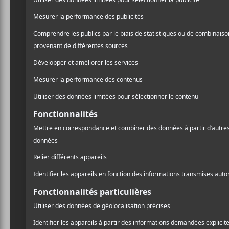
ACTUALITÉS
A
Sam Fender récompensé du
l
Mercury Prize
Pr