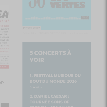
Culture Cible
·
FRANCOUVERTES 2026 - Les 9 demi-finalistes analysés à chaud! | Culture Cible
5
CONCERTS À
VOIR
FESTIVAL MUSIQUE DU
BOUT DU MONDE 2026
OP
6 août -
DANIEL CAESAR :
TOURNÉE SONS OF