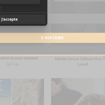
resse courriel
*
CHANSONS
ACTUALITÉS
009 ET BLOOD ORANGE
Mitski lance l’album live 
Tell Me
Land