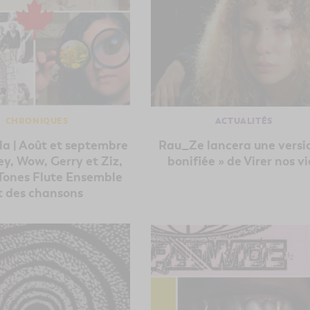
CHRONIQUES
ACTUALITÉS
a | Août et septembre
Rau_Ze lancera une versi
y, Wow, Gerry et Ziz,
bonifiée » de Virer nos vi
Tones Flute Ensemble
t des chansons