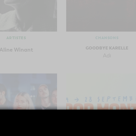
ARTISTES
CHANSONS
GOODBYE KARELLE
Aline Winant
Adi