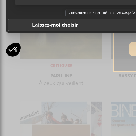
Ad
CRITIQUES
PARULINE
SASSY 
À ceux qui veillent