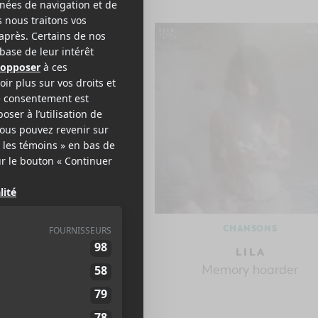
CONCERTS
CHANSONS
 en Chanson de Petite
L I L A
2026 | Là où naissent
Memory hoarder
rrières et des nuits
mémorables