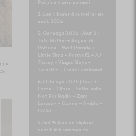
Poitrine y sera samedi
Les albums à surveiller en
août 2026
Osheaga 2026 | Jour 2 :
Tate McRae + Angine de
Poitrine + Wolf Parade +
Little Simz + Partyof2 + AJ
Tracey + Viagra Boys +
on «
Turnstile + Franz Ferdinand
es
Osheaga 2026 | Jour 3 :
Lorde + Clipse + Sofia Isella +
Not For Radio + Zara
Larsson + Gunna + Amble +
CMAT
Sid Wilson de Slipknot
aurait été renvoyé du