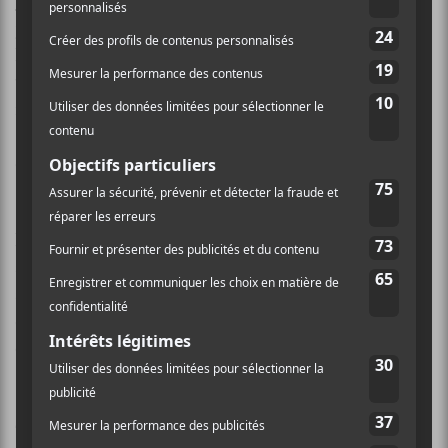
slow jam
qui nous enveloppe dans une atmosphère
jazzy. Il développe encore plus son univers jazz/hip-
hop sur
Genesis
.
Domo
semble avoir trouvé sa propre
voix en s’éloignant des chansons aux rythmes
inquiétants et déconstruits de ses débuts, que
Tyler
The Creator
et
Earl Sweatshirt
maîtrisent bien mieux
de toute façon.
Domo
maximise la force de ses instrumentaux avec
son flow agile qui s’adapte aux nombreux styles de
sitedemo.cauctions de son album. Que ce soit du funk
qui ensorcelle le bassin (
Dapper
avec la nouvelle
coqueluche du
Dr.Dre
:
Anderson .Paak
) ou du trap
(
All Night
), on entend le rappeur à l’aise partout.
Toutes les pièces sont dignes d’intérêt, mais elles ne