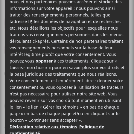
DOMO GENESIS
Genesis
Odd Future Records
2016
43 minutes
6
4 MAI 2016
JULIEN ST-GEORGES
PAR