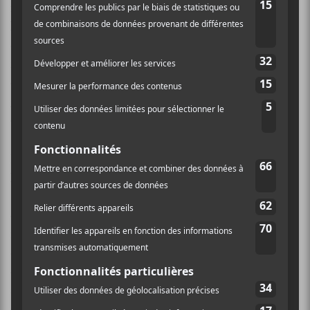
nous donnent pas le goût de dépasser la deuxième ou
la troisième écoute. Avec la variété hallucinante de rap
qui est sitedemo.cauite en ce moment, il n’est pas
facile de se démarquer, mais les moins comme les plus
connus arrivent avec brio à repousser les limites du
genre. Avec son flow talentueux, le rappeur
californien pourrait se permettre plus d’excentricités.
Il faut cependant souligner que
Domo Genesis
se
livre avec plus d’authenticité sur
Genesis
. Dans
Questions
, on l’entend d’ailleurs nous présenter ses
doutes à propos de la gloire, de la richesse et des
raisons qui l’ont poussé à devenir rappeur. Les clichés
du
rap jeu
ne sont cependant jamais bien loin, car
durant
My Own
, il proclame que personne ne lui
arrive à la cheville et que tout l’argent du monde lui
est dû.