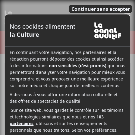
E
CRITIQUES