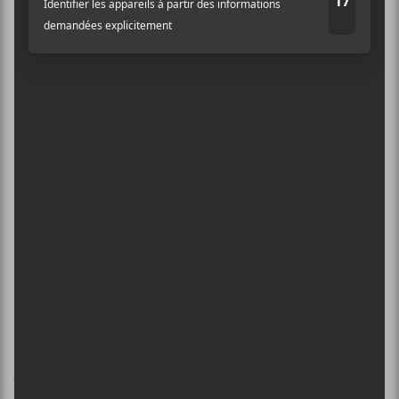
Pour
Domo Genesis
, ce premier album semble être
une affirmation en tant qu’artiste à part entière. On le
sait maintenant, il n’est plus le «stoner» de service
d’
OFWGKA
. Cependant,
Genesis
ne nous convint
pas encore qu’il ait une voix distinctive parmi le reste
des rappeurs actuels.
Ma note: 6/10
Domo Genesis
Genesis
×
Odd Future Records
43 minutes
INSCRIPTION À L’INFOLETTRE
Ne manquez pas les dernières
http://domogenesis.tumblr.com/
nouvelles!