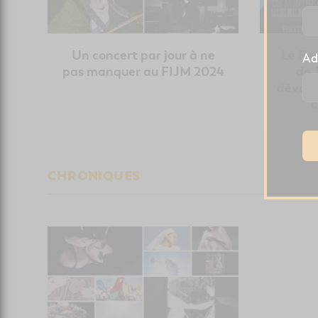
Un concert par jour à ne
Le Fes
Ad
pas manquer au FIJM 2024
de 
dévoil
c
CHRONIQUES