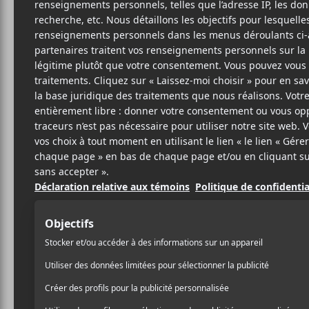
S
EXP
SITE W
BIO