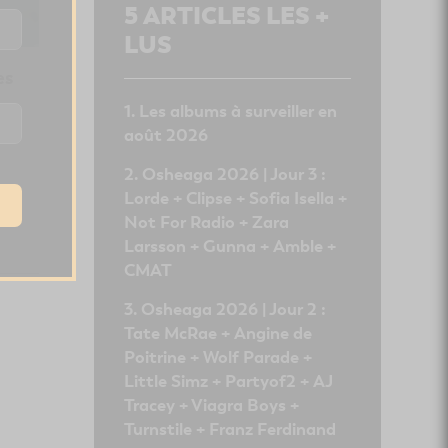
5
ARTICLES LES +
LUS
es
Les albums à surveiller en
août 2026
Osheaga 2026 | Jour 3 :
Lorde + Clipse + Sofia Isella +
Not For Radio + Zara
Larsson + Gunna + Amble +
CMAT
Osheaga 2026 | Jour 2 :
Tate McRae + Angine de
Poitrine + Wolf Parade +
Little Simz + Partyof2 + AJ
Tracey + Viagra Boys +
Turnstile + Franz Ferdinand