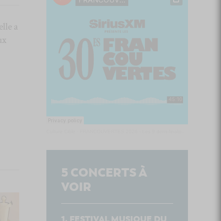
lle a
ux
Culture Cible
·
FRANCOUVERTES 2026 - Les 9 demi-finalistes analysés à chaud! | Culture Cible
5
CONCERTS À
VOIR
FESTIVAL MUSIQUE DU