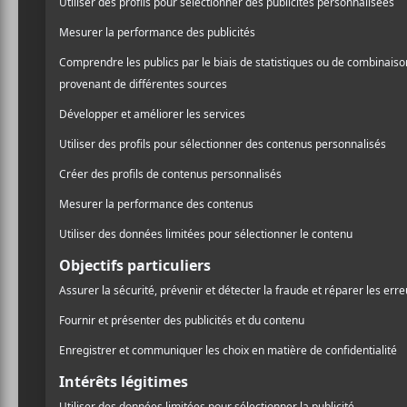
Saya Gray
est une multi-instrumentiste torontois
lancé ses premières compositions en solo. Au cou
artistes en tant que bassiste.
Crédit photo:
Yannick Anton
NOUVELLES