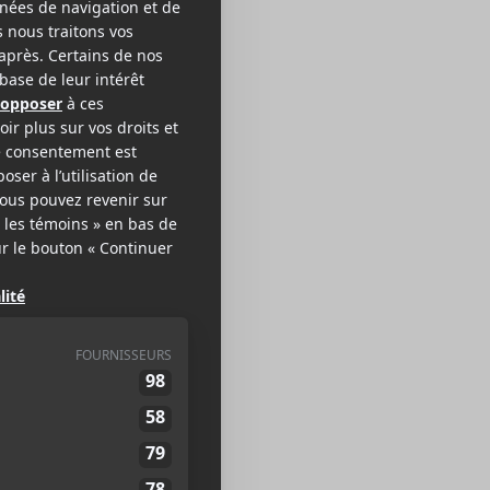
aya Gray
ÉRIMENTAL POP
EB >