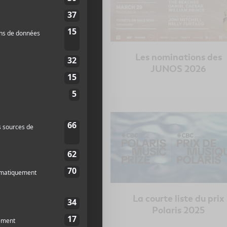
ongue liste du prix
Les nominations des
s de la chanson 2026
JUNOS 2026
nalistes pour le Prix
La courte liste du prix
ris de la chanson
Polaris 2025
SOCAN 2025