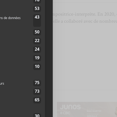
e ainsi qu’une autrice-compositrice-interprète. En 2020, e
rant des dernières années, elle a collaboré avec de nombre