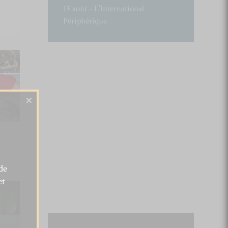
13 août - L’International
Périphérique
×
de
et