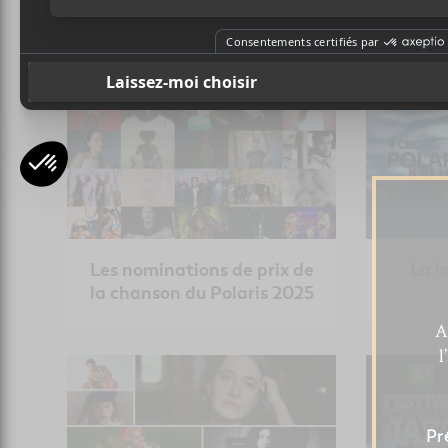
Mustafa part avec la
chanson de l’année
Les nominations de prix de
La l
la chanson du Polaris 2025
A
l
Pr