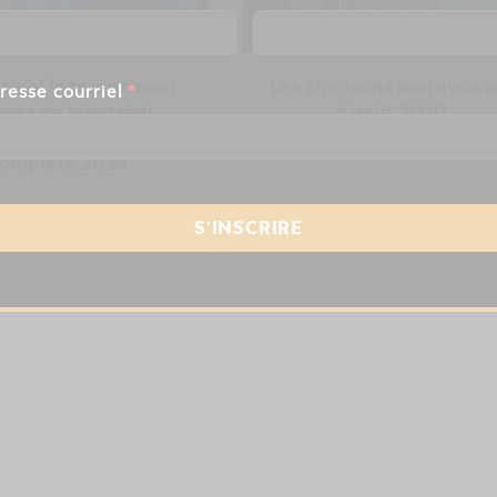
tival International
Les chansons marquant
resse courriel
*
Jazz de Montréal
d’août 2020
e sa programmation
omplète 2024