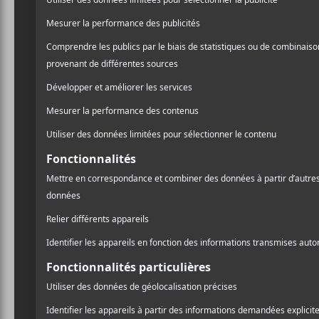
Le Prix de la chanson
La l
SOCAN Polaris 2026
Polari
dévoile sa courte liste
Les résultats du prix
Les fi
Polaris 2025 : Yves Jarvis
Pola
cause la surprise et