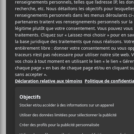
SAY
Z
(
M
5 AOÛT 2020
LOUIS-PHILIPPE
PAR
Saya Gray
présente une d
LABRÈCHE