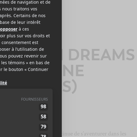
A GRAY
UCCHINI DREAMS
AUBERGINE
EMORIES)
euxième chanson qui continue de s’aventurer dans les