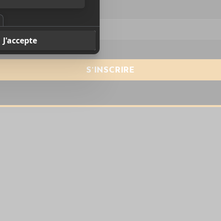
resse courriel
*