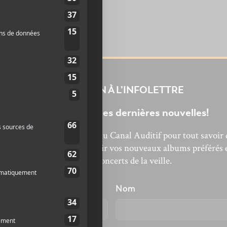
INSCRIPTION À L’INFOLETTRE
Ne manquez pas les dernières nouvelles!
bonnez-vous à l’infolettre du Canal Auditif pour tout savoir 
’actualité musicale, découvrir vos nouveaux albums préférés 
revivre les concerts de la veille.
énom
Nom