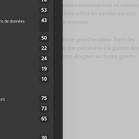
mentale qui s’écarte des chemins convenus tout en conser
t douces pour l’oreille. Le titre reflète les paroles qui sont
é ouverte, mais une relation sinueuse.
s surprises nous parviennent en grand nombre. Entre les
 de manière plus mélodique que percussive à la guitare de 
tiv à la chanson, nous sommes éloignés au champ gauche. 
m/watch?v=0dcqKTgLz3s