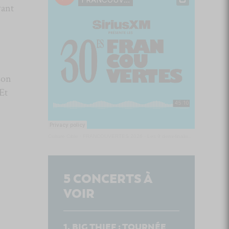
vant
son
Et
Culture Cible
·
FRANCOUVERTES 2026 - Les 9 demi-finalistes analysés à chaud! | Culture Cible
5
CONCERTS À
VOIR
BIG THIEF : TOURNÉE