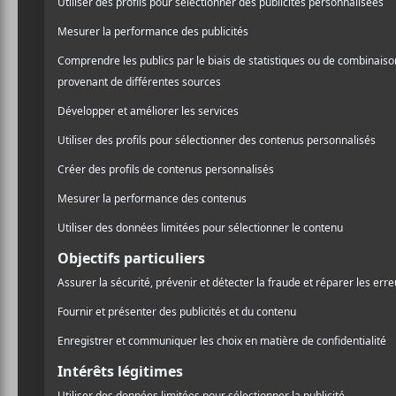
Originaire de Chicago,
Ministry
est le porte-ét
maître incontesté de la formation, Al Jourgensen, 
américaine. Tout amateur de rock se doit de prêter 
of Rape and Honey
(1988),
The Mind Is a Terrible
(2006), entre autres. Un groupe légendaire autant
CRITIQUES