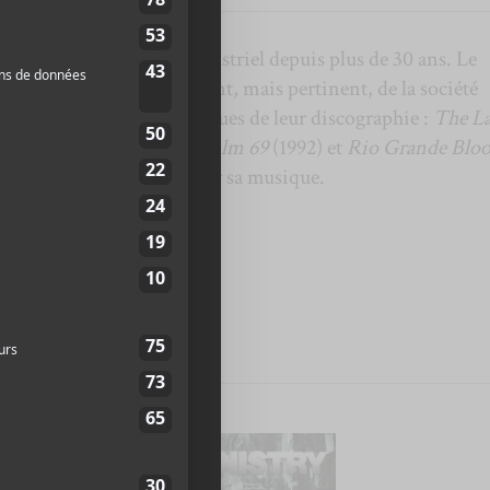
endard du mouvement industriel depuis plus de 30 ans. Le
est un observateur virulent, mais pertinent, de la société
l’oreille à certains classiques de leur discographie :
The L
 Thing to Taste
(1989),
Psalm 69
(1992) et
Rio Grande Blo
 pour ses frasques que pour sa musique.