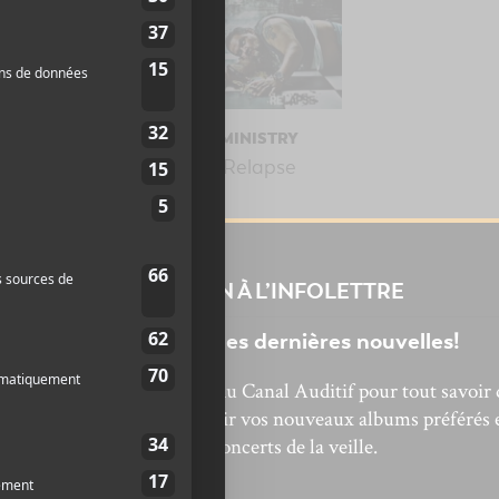
MINISTRY
MINISTRY
From Beer To
Relapse
Eternity
INSCRIPTION À L’INFOLETTRE
Ne manquez pas les dernières nouvelles!
bonnez-vous à l’infolettre du Canal Auditif pour tout savoir 
’actualité musicale, découvrir vos nouveaux albums préférés 
revivre les concerts de la veille.