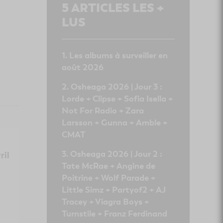
5
ARTICLES LES +
LUS
Les albums à surveiller en
août 2026
Osheaga 2026 | Jour 3 :
Lorde + Clipse + Sofia Isella +
Not For Radio + Zara
Larsson + Gunna + Amble +
CMAT
Osheaga 2026 | Jour 2 :
ril
Tate McRae + Angine de
Poitrine + Wolf Parade +
Little Simz + Partyof2 + AJ
Tracey + Viagra Boys +
Turnstile + Franz Ferdinand