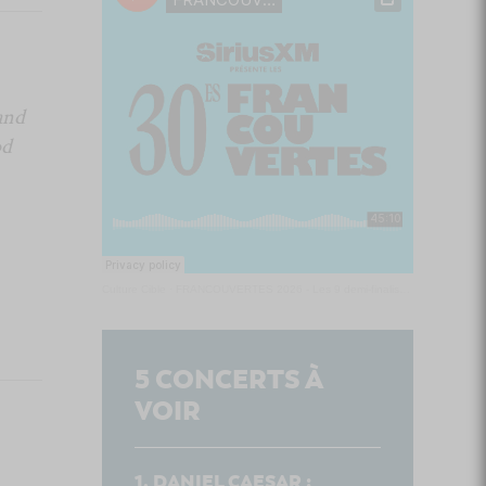
and
od
Culture Cible
·
FRANCOUVERTES 2026 - Les 9 demi-finalistes analysés à chaud! | Culture Cible
5
CONCERTS À
VOIR
DANIEL CAESAR :