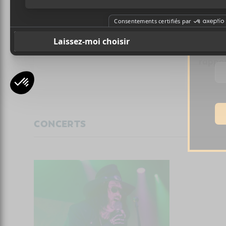
Pr
Rétrospective 2025 | Les
Sin Q
événements qui ont
Minis
marqué l’année
deux f
Ad
rappor
CONCERTS