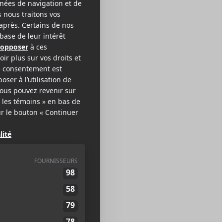
inistry
AL / INDUSTRIEL
EB >