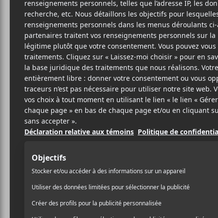
M
MÉT
SITE W
BIO