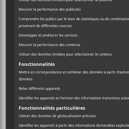
MINISTRY
MINISTRY
Moral Hygiene
AmeriKKKant
NOUVELLES
A
l