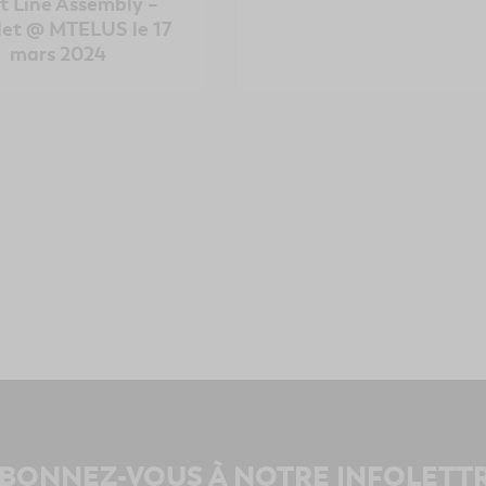
t Line Assembly –
et @ MTELUS le 17
mars 2024
BONNEZ-VOUS À NOTRE INFOLETT