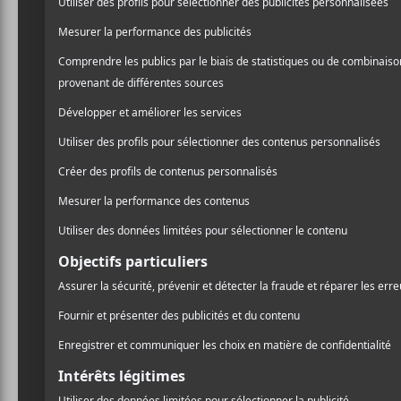
CRITIQUES
MIKA
No Place In
Heaven