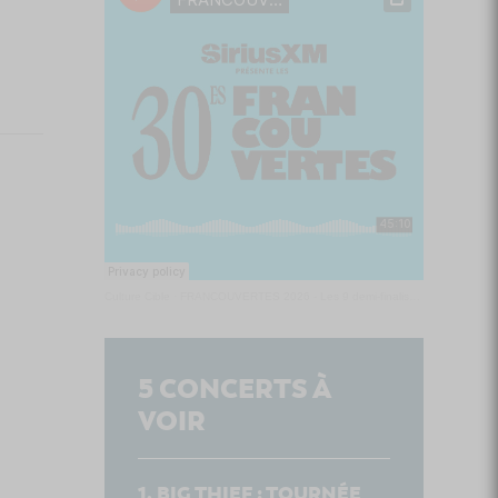
Culture Cible
·
FRANCOUVERTES 2026 - Les 9 demi-finalistes analysés à chaud! | Culture Cible
5
CONCERTS À
VOIR
BIG THIEF : TOURNÉE