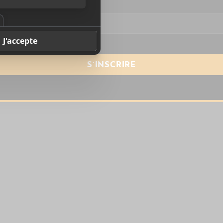
resse courriel
*