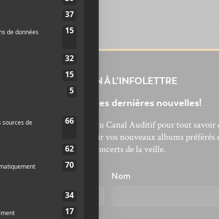
INSCRIPTION À L’INFOLETTRE
Ne manquez pas les dernières nouvelles!
bonnez-vous à l’infolettre du Canal Auditif pour tout savoir 
Francofolies de La
’actualité musicale, découvrir vos nouveaux albums préférés 
lle annoncent leurs
revivre les concerts de la veille.
ers noms pour 2022
énom
Nom