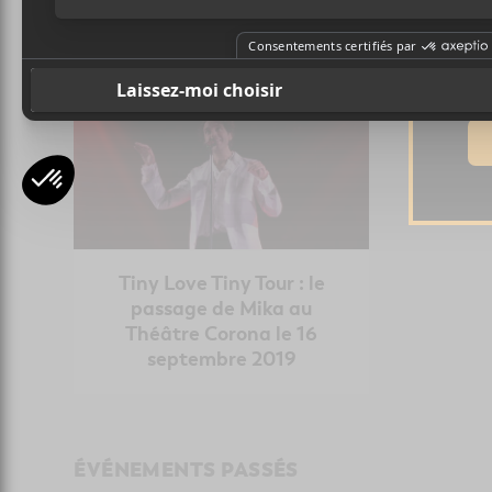
Ad
CONCERTS
Tiny Love Tiny Tour : le
passage de Mika au
Théâtre Corona le 16
septembre 2019
ÉVÉNEMENTS PASSÉS