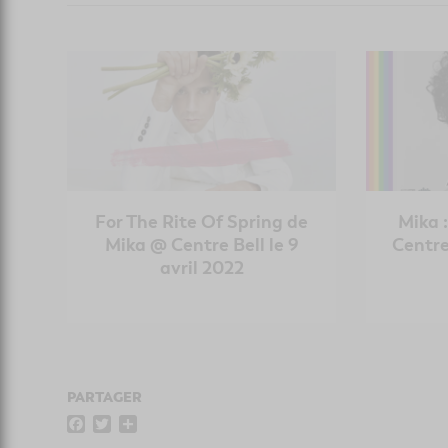
For The Rite Of Spring de
Mika 
Mika @ Centre Bell le 9
Centre
avril 2022
PARTAGER
F
T
P
a
w
a