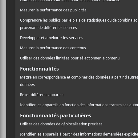
NOUVELLES
A
Les Lauréats des Victoires
Les 
l
de la Musique 2026 :
Roche
Charlotte Cardin a
premi
conquise la France et
Pr
Theodora triomphe