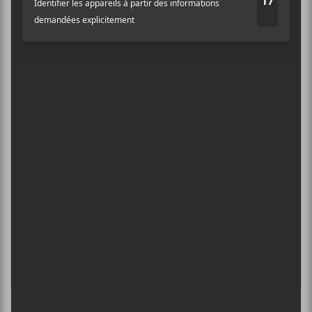
MONDE 2026
6 août - Les Vétérans
DANIEL CAESAR : TOURNÉE SONS OF
Adresse courriel
*
SPERGY + 070 SHAKE
6 août - Centre Bell
ÎLESONIQ 2026
8 août - Parc Jean-Drapeau
INTERNATIONAL DE MONTGOLFIÈRES
DE SAINT-JEAN-SUR-RICHELIEU : FIN DE
SEMAINE 2
13 août - Les Vétérans
L’INTERNATIONAL PÉRIPHÉRIQUES
2026
13 août - L’International Périphérique