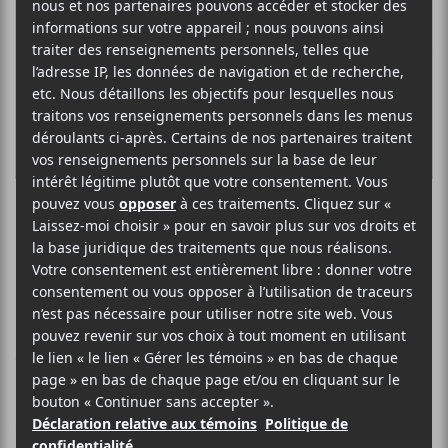
Les Vétérans
ROCK
Crédit photo:
Bandcamp
CHRONIQUES