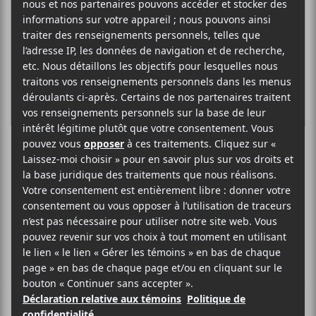
Héliodrome
ROCK
NOUVELLES