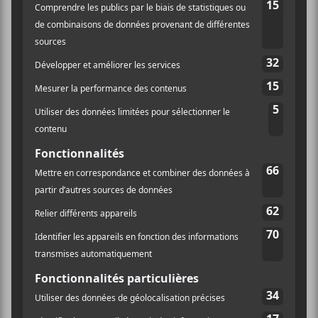
Waters
, mais avec une approche foncièrement plus
pop. Ça fonctionne à certains moments, comme le
dernier simple,
En attendant demain
, qui se tient en
équilibre entre l’électro-pop de bon goût et la pop
grand public. Par contre, à certains moments les effets
de voix sont maladroits et plaqués. Ça donne
l’impression d’essayer de recréer les coups de poing de
Bon Iver
, mais sans la charge émotive qui doit
l’accompagner pour que ça percute avec force. Elle a
tout de même livré un vibrant plaidoyer pour qu’on
arrête de dire aux jeunes femmes de ne pas faire des
choses simplement parce que le danger guette. Bref, le
projet de
Rayannah
est plein de promesses qui ne
sont pas toujours remplies pour le moment.
Héliodrome