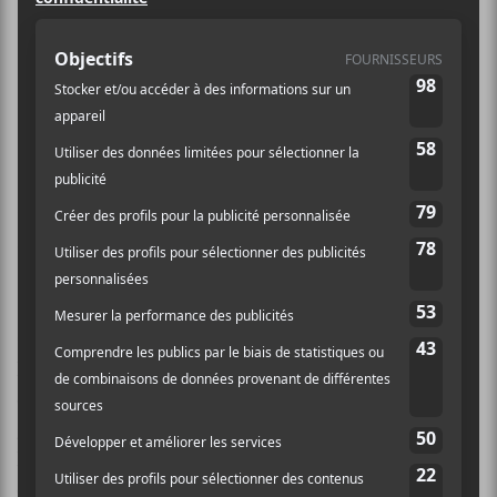
C’était l’ultime soirée des
préliminaires des
Francouvertes 2018. Nous savions
déjà que LaF, zouz, Laura Babin,
Crabe, Lou-Adriane Cassidy et Mort
Rose étaient assurés d’un passage en
demie-finale. Qu’en est-il des trois
derniers du Palmarès?
C’était au tour de
Rayannah
,
Héliodrome
et
Sam
Faye et D-Track
de montrer de quel bois ils se
chauffent. Mais avant de laisser place aux trois
groupes, c’était
Ivy
, lauréat de la troisième édition, de
laisser couler sa verve piquante et relevée. Le slameur
est résolument plus à l’aise quand il s’agit de nous