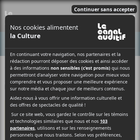
E
CONCERTS
4 AVRIL 2018
LOUIS-PHILIPPE LABRÈCHE
PAR
/ FRANCOPHONE
F
T
P
A
W
A
C
I
R
E
T
T
B
T
A
O
E
G
O
R
E
K
R