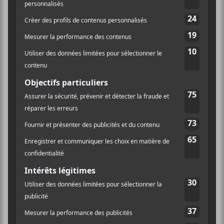
déverser des flots de mots qui prennent une
musicalité chatoyante. En plus de nous ouvrir l’appétit
avec un slam adapté à la soirée, il a fermé la marche
avec un dithyrambe à la défense de la langue. Là où le
bât blesse, c’est lorsqu’il y va de chansons qui
n’arrivent pas à la cheville langagière de ses envolées
lyriques. Ce n’était tout de même pas vilain et mettait
la table pour la suite des choses.
Rayannah
La très jeune Manitobaine nous a livré avec
authenticité sa pop aux couleurs d’électro-pop.
Accompagnée de Mario Lepage et Étienne Mason, elle
a rapidement flirté avec des styles peu présents sur la
scène locale. On y reconnaît les traces de
Hundred