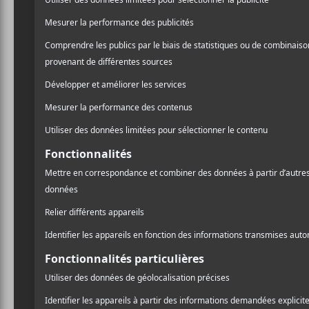
Le FME annonce sa
5 n
programmation 2023
écou