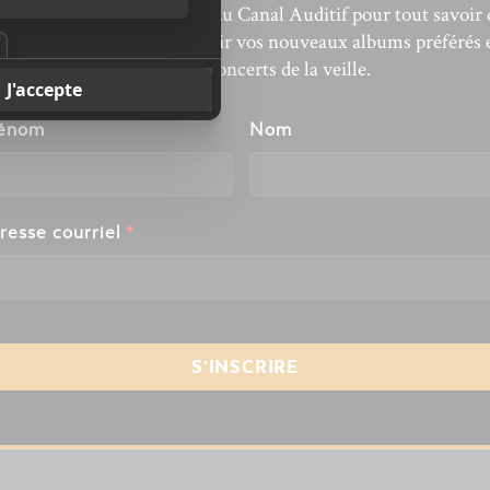
bonnez-vous à l’infolettre du Canal Auditif pour tout savoir 
’actualité musicale, découvrir vos nouveaux albums préférés 
revivre les concerts de la veille.
énom
Nom
resse courriel
*