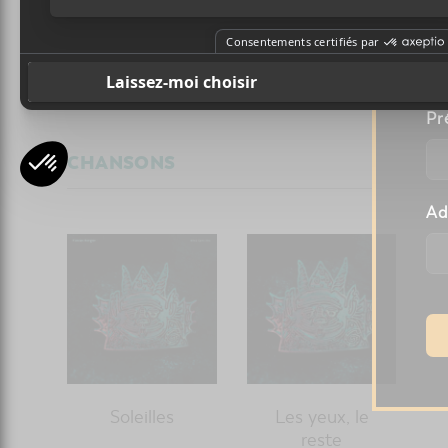
A
l
Francos de Montréal 2019 :
7 artistes en 7 vidéoclips
Pr
CHANSONS
Ad
Soleilles
Les yeux, le
reste