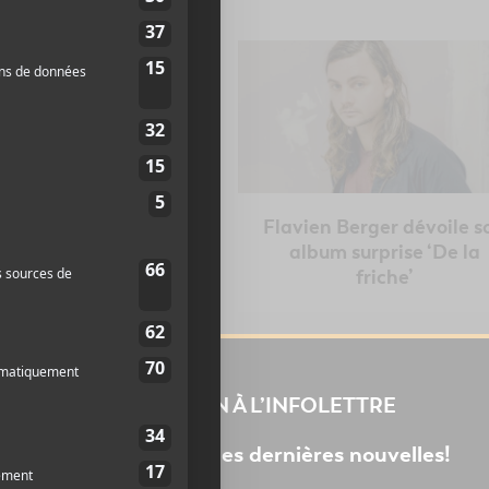
ouveaux albums à
Flavien Berger dévoile s
ter – 17 mars 2023
album surprise ‘De la
friche’
INSCRIPTION À L’INFOLETTRE
Ne manquez pas les dernières nouvelles!