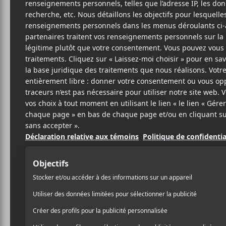
F
FR
SITE W
BIO