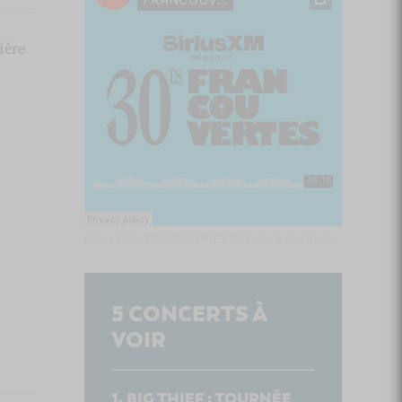
ière
Culture Cible
·
FRANCOUVERTES 2026 - Les 9 demi-finalistes analysés à chaud! | Culture Cible
5
CONCERTS À
VOIR
BIG THIEF : TOURNÉE