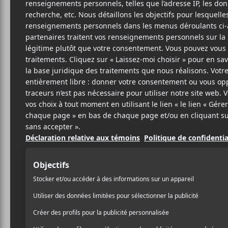
4 AVRIL 2024
FÉLIX LEFEBVRE-
PAR
MASSEY
PARTAGER
F
T
P
A
W
A
C
I
R
E
T
T
B
T
A
O
E
G
O
R
E
K
R