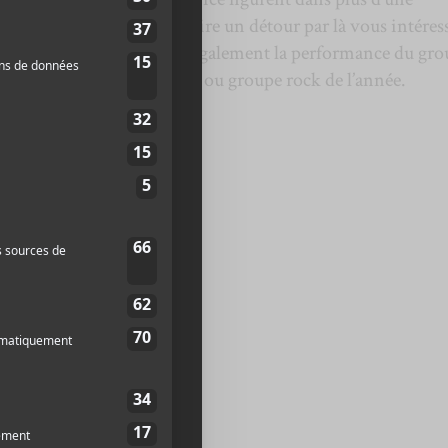
er dès maintenant et si faire un détour par là vous intéres
fos. La soirée accueillera également la performance du gr
ion dans la catégorie duo ou groupe rock de l’année.
atégories :
ée
Me Near
,
City and Colour
 Cardin
aran Aujla
c
eaches
née