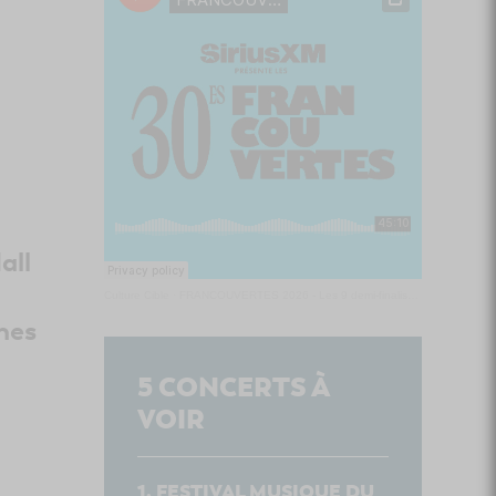
all
Culture Cible
·
FRANCOUVERTES 2026 - Les 9 demi-finalistes analysés à chaud! | Culture Cible
hes
5
CONCERTS À
VOIR
FESTIVAL MUSIQUE DU