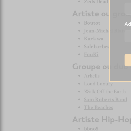
Zeds Dead
Artiste ou gro
Boutot
Ad
Jean-Michel Blais
Karkwa
Salebarbes
FouKi
Groupe ou duo 
Arkells
Loud Luxury
Walk Off the Earth
Sam Roberts Band
The Beaches
Artiste Hip-Ho
bbno$