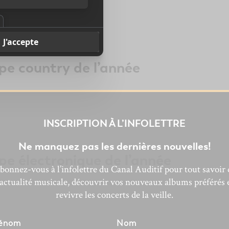
pe country de l’année
INSCRIPTION À L’INFOLETTRE
Ne manquez pas les dernières nouvelles!
pe électronique de l’année
bonnez-vous à l’infolettre du Canal Auditif pour tout savoir 
’actualité musicale, découvrir vos nouveaux albums préférés 
revivre les concerts de la veille.
énom
Nom