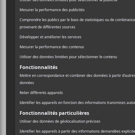
catégorie. Vous pouvez vot
voici le
lien
pour plus d’in
Finger Eleven, en nominat
Maintenant, passons aux c
Album de l’ann
The Love Still Held 
99 Nights
,
Charlotte
Making Memories
,
K
Formentera II
,
Metri
Blame My Ex
,
The B
Artiste de l’an
Allison Russell