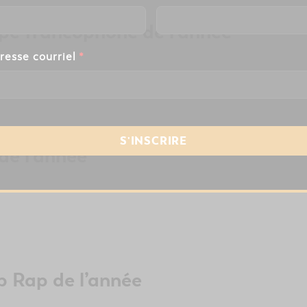
upe francophone de l’année
resse courriel
*
de l’année
p Rap de l’année