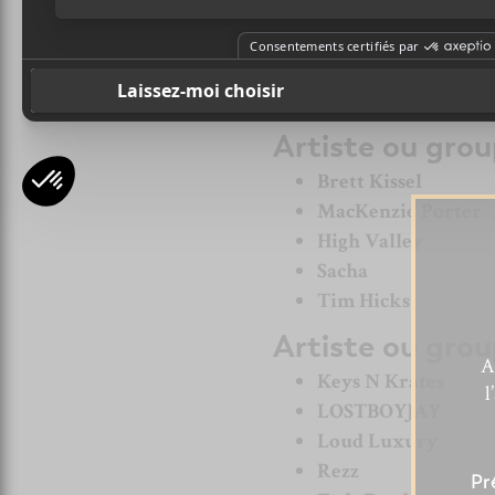
AP Dhillon
City and Colour
Connor Price
Karan Aujla
Artiste ou grou
Brett Kissel
MacKenzie Porter
High Valley
Sacha
Tim Hicks
Artiste ou grou
A
Keys N Krates
l
LOSTBOYJAY
Loud Luxury
Rezz
Pr