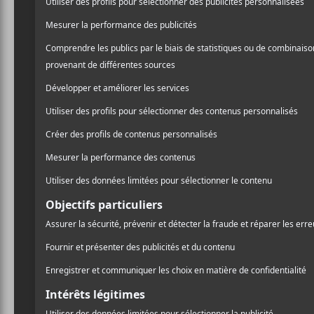
Les prix
annonce 
2024
L’événement qui s
le 6 juin vient tou
nominations. Charl
sont en tête avec 
artistes en liste 
Outre
Cardin
,
Russell
et
T
Aysanabee, AP Dhillon ain