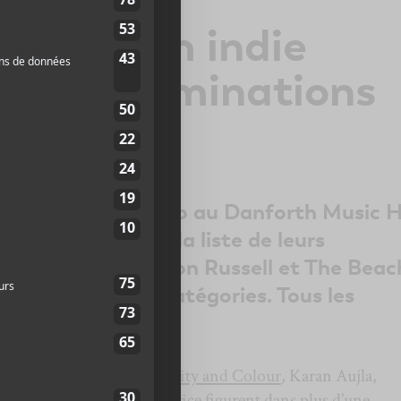
 Jim Beam indie
leurs nominations
e tiendra à Toronto au Danforth Music H
t juste d’annoncer la liste de leurs
otte Cardin, Allison Russell et The Beac
leur nom dans 4 catégories. Tous les
sont canadiens.
he Beaches
, les noms de
City and Colour
, Karan Aujla,
si que celui de Connor Price figurent dans plus d’une