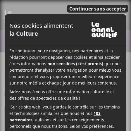
E
ACTUALITÉS
1 SEPTEMBRE 2022
MYRIAM BERCIER
PAR
/ FRANCOPHONE
/ HIP HOP / RAP
/ POP
/ ROCK
F
T
P
A
W
A
C
I
R
E
T
T
B
T
A
O
E
G
O
R
E