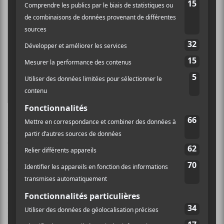
diversité des auteurs-compositeurs talentueux au
sein de nos communautés. Félicitations à
Lou-
Adriane Cassidy
et
Eli Brown
; nous sommes
ravis de faire partie de votre trajectoire musicale
et de votre succès.
Nicholas Fedor, directeur du Panthéon des auteurs et compositeurs
canadiens
Lou-Adriane Cassidy
a lancé son second album,
Lou-Adriane Cassidy vous dit : bonsoir
l’an dernier.
Auparavant, elle avait lancé son premier album
C’est
la fin du monde à tous les jours
en 2019. Avec ce
dernier, elle a été en nomination au Gala de l’ADISQ à
deux reprises, a remporté le Lucien de l’album pop de
l’année en 2019 ainsi que le prix coup de cœur de
l’Académie Charles-Cros.