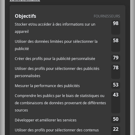
pour un auteur-
compositeur
émergent 2022
Le Prix Slaight Music pour un auteur-
compositeur émergent 2022 a
couronné les lauréats francophone et
anglophone Lou-Adriane Cassidy et
Eli Brown.
Le Prix Slaight Music vise à féliciter un auteur-
compositeur francophone et un anglophone pour « les
succès récents et les perspectives d’auteurs-