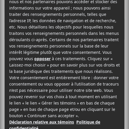
K
R
Lou-Adriane
Cassidy et Eli
Brown
remportent le
Prix Slaight Music