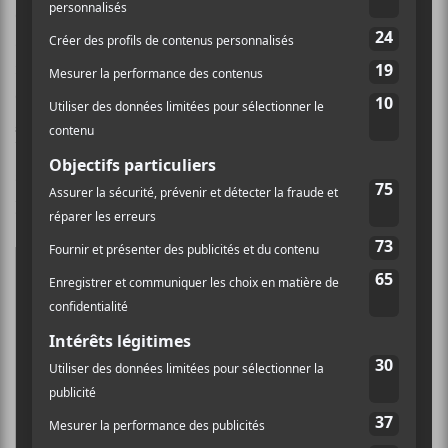
compositeurs canadiens sur la voie du succès »,
apprend-on par voie de communiqué. Ce prix est
remis par le Panthéon des auteurs et compositeurs
canadiens. En plus de remporter les honneurs,
Lou-
Adriane Cassidy
et
Eli Brown
repartent avec une
bourse et des billets VIP pour le Gala 2022. Ce dernier
aura lieu au Massey Hall de Toronto le 24 septembre
prochain.
L’écriture et la composition de chansons sont la
pierre angulaire de l’industrie musicale
canadienne; par conséquent, il est essentiel pour
nous de soutenir, encourager et inspirer la
prochaine génération de créateurs et, plus
important encore, de mettre en lumière la