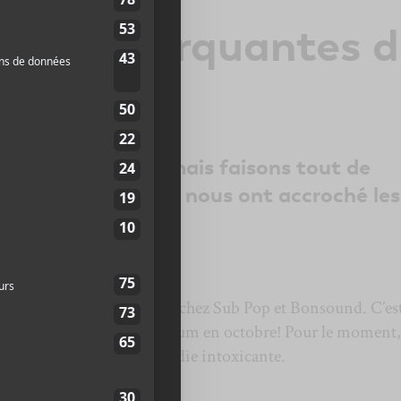
nsons marquantes 
oût 2019
bre est entamé, mais faisons tout de
r les chansons qui nous ont accroché les
’août!
ographe
uvelle que
Corridor
signe chez Sub Pop et Bonsound. C’es
 qu’il y aura un nouvel album en octobre! Pour le moment
ente
Topographe
et sa mélodie intoxicante.