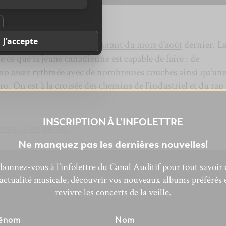
 —
Fatal
 d’
un EP qui est paru au courant du mois d’août
dernier. L
 ce que la jeune canadienne est capable de faire : de
hno assez rythmée avec de nombreuses couches ainsi qu’un
o. On est à la croisée des chemins de l’industriel et du rap
INSCRIPTION À L’INFOLETTRE
nson, c’est par ici.
Ne manquez pas les dernières nouvelles!
bonnez-vous à l’infolettre du Canal Auditif pour tout savoir 
’actualité musicale, découvrir vos nouveaux albums préférés 
revivre les concerts de la veille.
énom
Nom