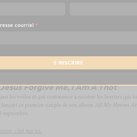
resse courriel
*
Jesus Forgive Me, I Am A Thot
ans les voiles et qui commence à récolter les lauriers qui lu
A
lançait ce premier simple de son album
All My Heroes Ar
13 septembre.
nson, c’est par ici.