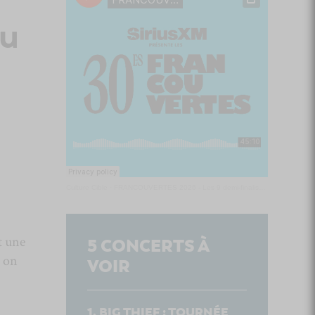
du
Culture Cible
·
FRANCOUVERTES 2026 - Les 9 demi-finalistes analysés à chaud! | Culture Cible
t une
5
CONCERTS À
, on
VOIR
BIG THIEF : TOURNÉE