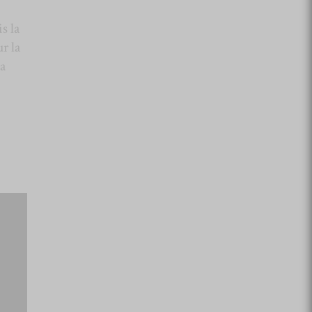
s la
r la
la