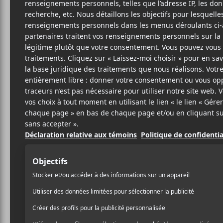
5 SEPTEMBRE 2019
LOUIS-PHILIPPE
PAR
LABRÈCHE
/ FOLK
/ FRANCOPHONE
/ HIP HOP / RAP
/ ROCK
PARTAGER
F
T
P
A
W
A
C
I
R
E
T
T
B
T
A
O
E
G
O
R
E
K
R