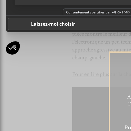
Debbie Friday
Fatal
est le premier extrait
pièce montre le meilleur de
l’électronique un peu tec
approche agressive au micr
champ-gauche.
Pour en lire plus sur la cha
A
l
Pr