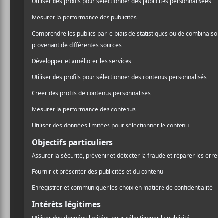
Les cha
mois d’a
Le mois de septem
même un retour su
oreilles au mois d
Corridor —
Top
C’était une très bonne no
encore meilleure nouvelle
peut se gâter avec l’excell