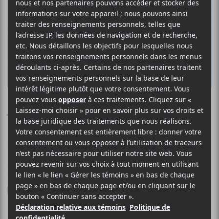
CORRIDOR
Topographe
28 AOÛT 2019
LOUIS-PHILIPPE LABRÈCHE
PAR
/ FRANCOPHONE
/ POP
/ ROCK
F
T
P
A
W
A
C
I
R
On le savait!
E
T
T
Corridor
s’en vient avec un nouvel