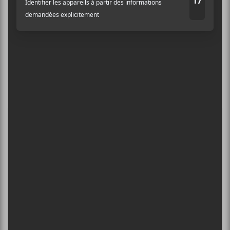
Prénom
Nom
Culture Cible
·
FRANCOUVERTES 2026 - Les 9 demi-finalistes analysés à chaud! | Culture Cible
Adresse courriel
*
5
CONCERTS À VOIR
ÎLESONIQ 2026
8 août - Parc Jean-Drapeau
PISS | THEE SOREHEADS + POOLGIRL
8 août - Théâtre Fairmount