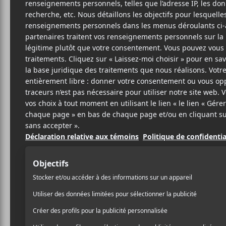
26 JUIN 2026
LOUIS-PHILIPPE
PAR
LABRÈCHE
/ FRANCOPHONE
/ HIP HOP / RAP
/ POP
/ PUNK/HARDCORE
/ ROCK
PARTAGER
F
T
P
A
W
A
C
I
R
E
T
T
B
T
A
O
E
G
O
R
E
K
R