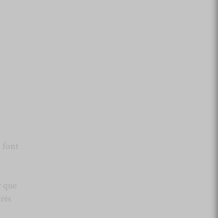
 font
r que
très