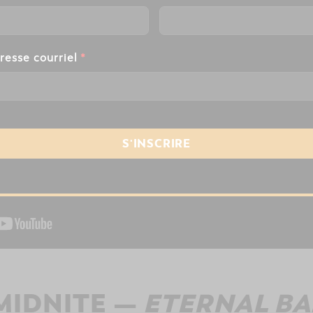
resse courriel
*
MIDNITE —
ETERNAL B