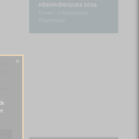
PÉRIPHÉRIQUES 2026
13 août - L’International
Périphérique
×
our
t de
avec
de
et