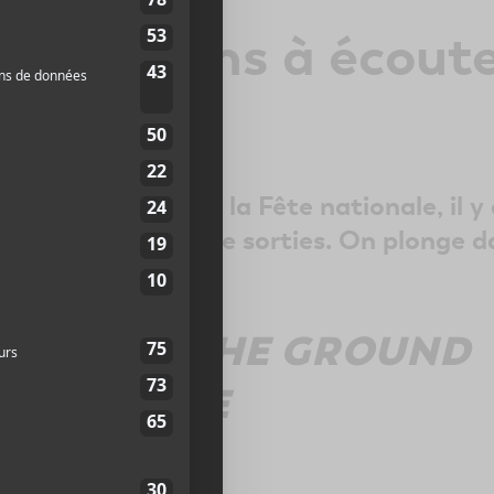
ux albums à écoute
n 2026
monde se remet de la Fête nationale, il y 
bonne quantité de sorties. On plonge d
ORTON —
THE GROUND
ABOVE
Pop-rock