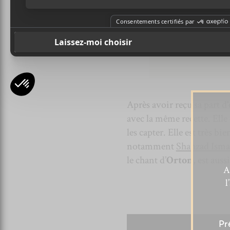
Après avoir reçu sa part d
avec la même recette. Elle
les capter. Elle est très bi
notamment
Shahzad Isma
le chant d’
Orton
, est aus
A
l
Pr