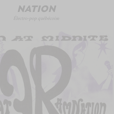
NATION
Électro-pop québécois
e