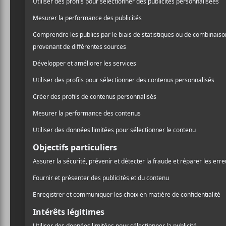
7 nouvea
— 26 jui
Alors que tout le 
tout de même une 
les nouveautés.
BETH 