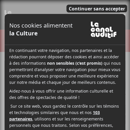
E
CRITIQUES