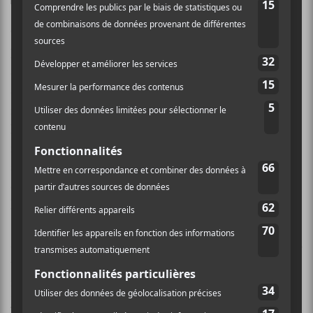
Tout au long du projet, il est question des relations
humaines, amoureuses et amicales, et des émotions
qu’elles stimulent. Ce sont ces connexions et ce NOUS
que
Jamaz
semble identifier à la fois comme étant la
racine inévitable de ses naufrages et la bouée sur
laquelle il peut s’appuyer. Que ce soient avec ses
remises en question et ses doutes exposés dans la
sombre
LOVE LANGUAGE
ou l’extase d’un amour
décrit dans l’accrocheuse
YOUNG GEE GENIAL
, ce
NOUS est partout. C’est ce qui teint ses expériences.
Si toutefois on peut voir une légère circularité dans les
thèmes abordés, ce n’est pas le cas sur le plan
instrumental. Ayant précédemment collaboré avec
e
Komēdza
, soit l’une des révélations de cette 30