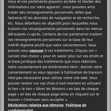
JAMAZ
NOUS LE MONDE
Disques 7ième Ciel
2026
23 minutes
7,5
26 JUIN 2026
TIMOTHÉ GAGNON
PAR