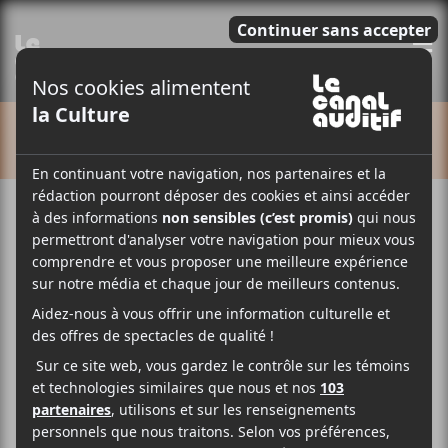
E
CALENDRIER
Cet évènement est passé.
Hommage à Lhasa De Sela |
Chœur de chambre Tactus + Bïa
2021-04-25 @ 13:00