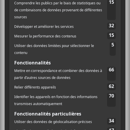
Téléphone
Catégorie
514-598-0709
d’Évènement:
Voir Lieu site web
Spectacle
Site :
https://lepointdevente.c
om/billets/lhasacappell
a
ACADEMY AWARDS® PRE-PARTY |
Bob Weir et Wolf
Bros | Concert virtuel
Elton John, David Furnish & Dua Lipa |
en direct
Virtuel
Laissez un commentaire
Commentaire