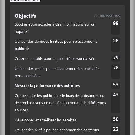
compagnie de la chanteuse soliste
Bïa
, amie de
Lhasa, l’ensemble interprétera certaines de ses
compositions dans des arrangements vocaux qui
rempliront l’espace musical.
Arrangements et direction :
Simon Fournier
.
Billets en prévente jusqu’au 1er avril
2021 au
www.cabaretliondor.com Infos : 514-748-2475,
www.tactus.ca
Sold out pour le moment.
Remboursements
Aucun remboursement
Échanges
Aucun échange