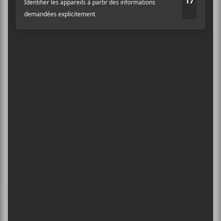
Nom (obligatoire)
Email (ne sera pas publié) (obligatoire)
×
INSCRIPTION À L’INFOLETTRE
Site Web
Ne manquez pas les dernières
nouvelles!