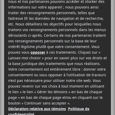
Le Choeur de chambre Tactus présente
Lhasa a cappella
SOLD OUT
26 avril 2020
29 novembre 2020
25 avril 2021
14h00 / Entrée: 13h00
Cabaret Lion d’Or
Cette fois, c’est la bonne!
Le
Chœur de chambre Tactus
présente
LHASA A
CAPPELLA
, un hommage à
Lhasa de Sela
. En