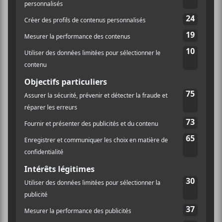
Gratuité pour les enfants
Aucune gratuité
Accès pour personnes à mobilité réduite
Oui
Gratuité pour l’accompagnateur
Non
AJOUTER AU CALENDRIER
DÉTAILS
LIEU
Cabaret Lion d’Or
Date :
1676 Rue Ontario Est
2021-04-25
Montréal
,
H2L 1S7
Heure :
Canada
13:00