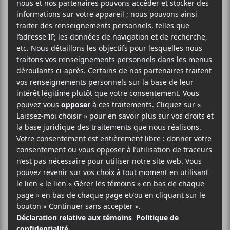
Bob Weir – Don Was – Jay Lane AVEC Jeff
Chimenti, Greg Leisz et The Wolf Pack. En direct du
TRI Studios.
Achetez tôt, les prix augmenteront le jour du
spectacle! Reprise disponible jusqu’au 26/04 à
23h59 (Heure du Pacifique).
AJOUTER AU CALENDRIER
DÉTAILS
ORGANISATEUR
Fans.live
Date :
Voir le site Organisateur
2021-04-24
Heure :