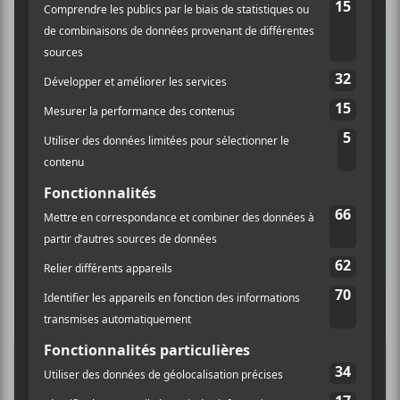
×
INSCRIPTION À L’INFOLETTRE
Ne manquez pas les dernières
nouvelles!
Abonnez-vous à l’infolettre du Canal
Auditif pour tout savoir de l’actualité
musicale, découvrir vos nouveaux
albums préférés et revivre les
Culture Cible
·
FRANCOUVERTES 2026 - Les 9 demi-finalistes analysés à chaud! | Culture Cible
concerts de la veille.
Prénom
5
CONCERTS À VOIR