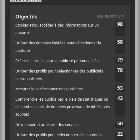
21:00 - 23:00
Prix :
19,99$
Catégorie
d’Évènement:
Spectacle
Évènement Tags:
Bob Weir
,
rock
,
Wolf
Bros
Site :
https://stream.fans.live
/collections/20210424
-bob-weir-and-wolf-
bros
Hommage à Lhasa De Sela |
Les Dale Hawerchuk |
concert virtuel | Série Rock le
Chœur de chambre Tactus +