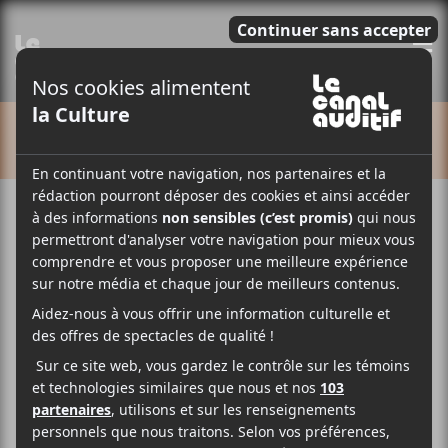
E
CALENDRIER
Cet évènement est passé.
Bob Weir et Wolf Bros | Concert
virtuel en direct
2021-04-24 @ 21:00
-
23:00
19,99$