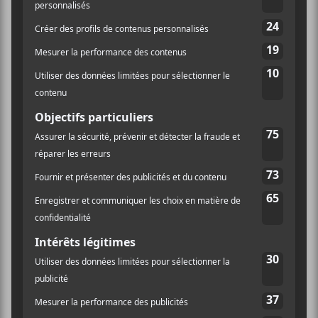
Plaza
Bïa