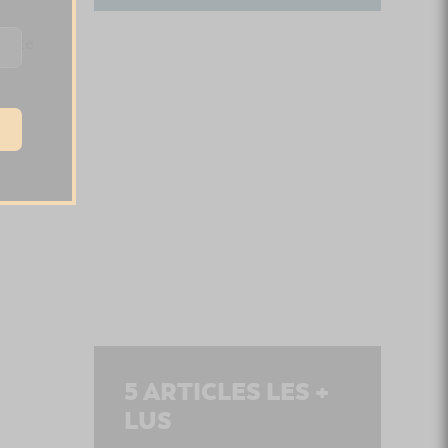
lante
5
ARTICLES LES +
LUS