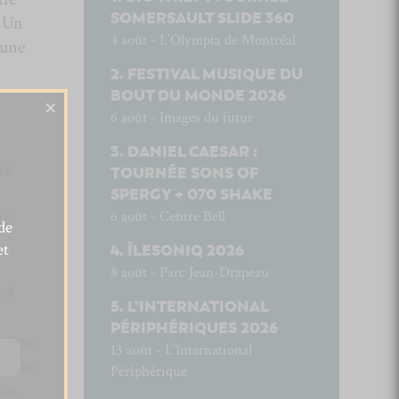
SOMERSAULT SLIDE 360
. Un
4 août - L’Olympia de Montréal
 une
FESTIVAL MUSIQUE DU
BOUT DU MONDE 2026
×
6 août - Images du futur
DANIEL CAESAR :
ux
TOURNÉE SONS OF
SPERGY + 070 SHAKE
6 août - Centre Bell
st
de
et
ÎLESONIQ 2026
8 août - Parc Jean-Drapeau
d A
L’INTERNATIONAL
PÉRIPHÉRIQUES 2026
înante
13 août - L’International
t-être
Périphérique
’on