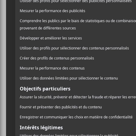
annoncée la sortie de l’a
/ ROCK
publication réputée, d’in
PARTAGER
comparaisons à
Clinic
ne 
F
T
P
Ben Shemie
, dont la voix
A
W
A
dire que c’est intentionnel
C
I
R
E
T
T
B
T
A
O
E
G
Shemie
et ses confrères a
O
R
E
soit fait connaître en 201
K
R
aurait été dénoncé comme
seul recours pour le groupe 
mêmes influences, qui son
nombreux autres: la tensi
l’affectation monotone d
Une question plus pertinen
créer quelque chose qui vau