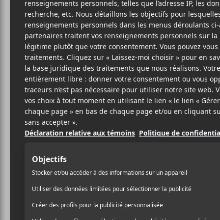
SU
I
Secre
7
18 MARS 2013
MATHIEU
PAR
Le quatuor
Suuns
a reçu b
ROBITAILLE