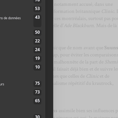
lbum
Images du futur
. On l’a notamment accusé, dans une
tentionnellement plagier la formation britannique
Clinic
. 
sont rien de nouveau pour ces montréalais, surtout pas po
 est une copie carbone de celle d’
Ade Blackburn
. Mais de là 
 ?
ffirment n’avoir connu
Clinic
que de nom avant que
Suun
0. Changer sa voix après coup, pour éviter les comparaisons
 une manoeuvre servile et malhonnête de la part de
Shemi
était de s’en tenir à ce qu’il faisait déjà bien et de suivre le
t en grande partie les mêmes que celles de
Clinic
et de
on du post-punk, le minimalisme répétitif du krautrock,
u
Velvet Underground
.
te serait de savoir si
Suuns
assimile bien ses influences 
t la peine d’être écouté. La réponse est oui, la majeure par