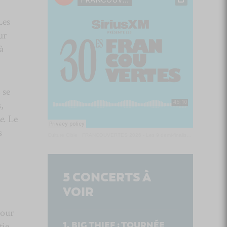
Les
ur
à
s
se
,
e
. Le
s
Culture Cible
·
FRANCOUVERTES 2026 - Les 9 demi-finalistes analysés à chaud! | Culture Cible
5
CONCERTS À
VOIR
pour
BIG THIEF : TOURNÉE
tie