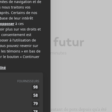
UNS
mages du futur
t City Records
2013
45 minutes
,5
ien des fleurs et au moins autant de pots depuis qu’a été