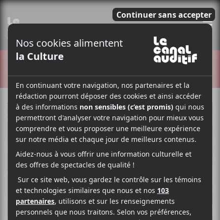
E
CRITIQUES