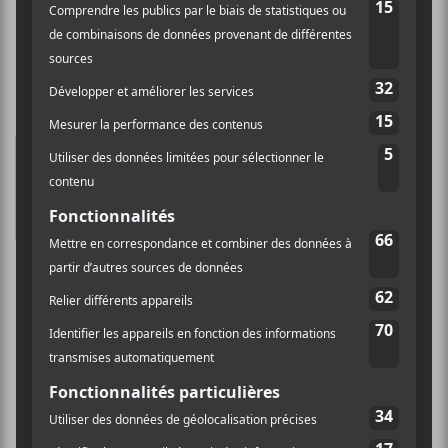
dysfonctionnelles (
Deny
), l’attrait addictif des
nouvelles relations (
Chill Pill
), la déstigmatisation du
travail du sexe (
Trixie
) et la banalité du quotidien
(
Ketchup
).
Est-ce que ça va? Ça va et toi
?
— Ketchup
Cette spontanéité d’une partie des textes fait écho à
celle de certaines compositions, comme
Nah Nah
et
Princesse
, nées dans l’urgence à la suite de jams où les
membres s’échangent les instruments. Cette dernière,
certainement la plus douce et planante de l’album,
déploie un charme rétro bien dosé avec son collage de
guitares éthérées, de sons dissonants et de fragments