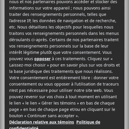
LA SÉCURITÉ
Bingo!
Bella Union
/
Mothland
2026
31 minutes
8
LE MEILLEUR
DE LCA
12 JUIN 2026
ZIÈVE GAUTHIER
PAR