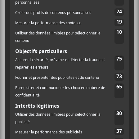
et franchement démentes de Félix Bélisle s’accroche
un assemblage de synthétiseurs, de guitares texturées
et de fragments sonores divers, brassé par de
dynamiques jeux de percussions.
Avec cet album, on pense au dance-punk de
Yeah Yeah
Yeahs
dans cette manière de rendre la dissonance
dansante, mais là où le trio new-yorkais le polit en
structures assez formatées,
La Sécurité
laisse libre
cours au chaos, à la manière des B-52’s.
L’album, majoritairement chanté en anglais, contient
plusieurs textes nés d’improvisations en studio, qui
racontent un quotidien lucide et mordant à travers
des thèmes comme la santé mentale (
Power Snoozer
),
l’autonomisation des femmes (
Princesse
), les relations