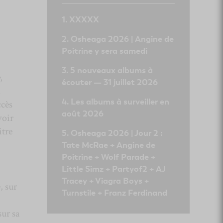
XXXXX
Osheaga 2026 | Angine de
Poitrine y sera samedi
5 nouveaux albums à
,
écouter — 31 juillet 2026
i
Les albums à surveiller en
cès
août 2026
voir
itre
Osheaga 2026 | Jour 2 :
Tate McRae + Angine de
Poitrine + Wolf Parade +
Little Simz + Partyof2 + AJ
Tracey + Viagra Boys +
, sur
Turnstile + Franz Ferdinand
sur sa