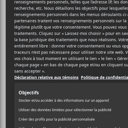
ARI
I
Simo
7
29 AVRIL 2021
BRUNO COULOMBE
PAR
On est chanceux d’avoir 