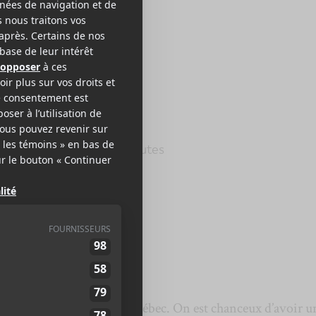
ANE MOFFATT
ncarnat
ne Records
2021
41 minutes
,5
une
Ariane Moffatt
au Québec. On est chanceux d’avoir u