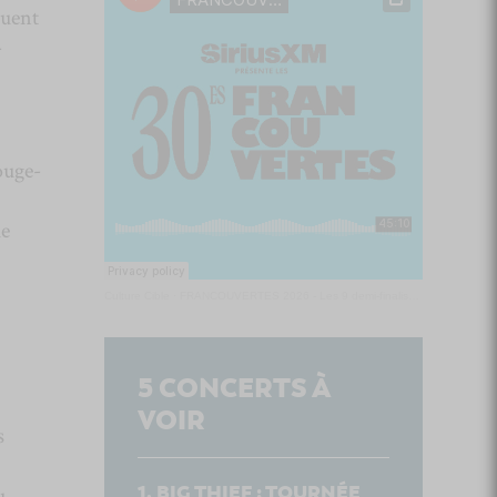
ouent
-
ouge-
ue
Culture Cible
·
FRANCOUVERTES 2026 - Les 9 demi-finalistes analysés à chaud! | Culture Cible
5
CONCERTS À
VOIR
s
BIG THIEF : TOURNÉE
u