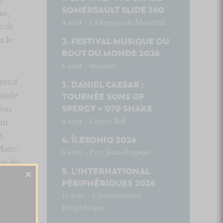
SOMERSAULT SLIDE 360
no,
4 août - L’Olympia de Montréal
e de
u le
FESTIVAL MUSIQUE DU
BOUT DU MONDE 2026
6 août - Incarnat
rend
DANIEL CAESAR :
mande
TOURNÉE SONS OF
fois
SPERGY + 070 SHAKE
6 août - Centre Bell
 un
t
ÎLESONIQ 2026
 Marc-
8 août - Parc Jean-Drapeau
son du
×
L’INTERNATIONAL
 le
PÉRIPHÉRIQUES 2026
13 août - L’International
Périphérique
n