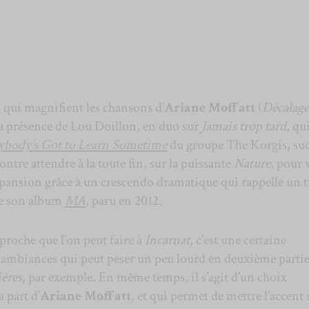
s qui magnifient les chansons d’
Ariane Moffatt
(
Décalage
 la présence de Lou Doillon, en duo sur
Jamais trop tard
, qu
ybody’s Got to Learn Sometime
du groupe The Korgis, suc
contre attendre à la toute fin, sur la puissante
Nature
, pour 
xpansion grâce à un crescendo dramatique qui rappelle un t
de son album
MA
, paru en 2012.
reproche que l’on peut faire à
Incarnat
, c’est une certaine
s ambiances qui peut peser un peu lourd en deuxième partie
ères
, par exemple. En même temps, il s’agit d’un choix
 part d’
Ariane Moffatt
, et qui permet de mettre l’accent 