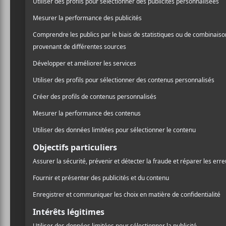
/ FRANCOPHONE
artiste au profil pop, mais
/ POP
les attentes. Ainsi, après 
PARTAGER
instrumentiste Étienne Du
F
T
P
dépouillement,
Incarnat
,
A
W
A
C
I
R
E
T
T
Incarnat est un adjectif qu
B
T
A
O
E
G
orangé, et caractérisées par
O
R
E
Ariane Moffatt
a parlé d
K
R
chose de mystique ». Plus 
sensations : l’ivresse d’un
soleil, ou la vulnérabilité
On comprend donc que le mo
nouveau disque, que ce soi
chansons (avec des titre
conclusion), et même le c