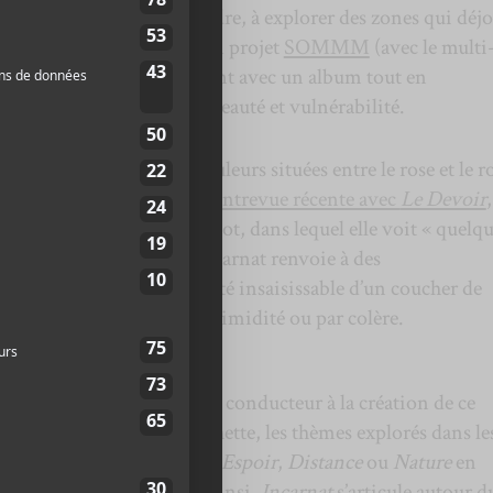
 qui n’hésite pas à surprendre, à explorer des zones qui déj
l’électro-pop dansant de son projet
SOMMM
(avec le multi
puis-Cloutier), elle revient avec un album tout en
 qui explore l’espace entre beauté et vulnérabilité.
i désigne un groupe de couleurs situées entre le rose et le r
 leur éclat clair et vif.
En entrevue récente avec
Le Devoir
,
u sens qu’elle accole à ce mot, dans lequel elle voit « quelq
qu’une simple couleur, incarnat renvoie à des
 verre de vin rouge, la beauté insaisissable d’un coucher de
 d’un visage qui rougit par timidité ou par colère.
t incarnat a servi de fil conducteur à la création de ce
t dans le design de la pochette, les thèmes explorés dans le
s évocateurs comme
Beauté
,
Espoir
,
Distance
ou
Nature
en
hoix d’instrumentation. Ainsi,
Incarnat
s’articule autour d