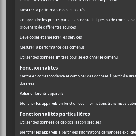
piano, l’instrument fétiche
c’est aussi l’instrument pa
toutes les passions, que ce
lyrisme magnifique d’un
Mais le romantisme d’
Ari
des allures de récital au p
l’attention, mais plutôt la 
frêle et assurée qui touch
brin linéaire dans ses ambi
tape-à-l’œil. Le caractère
André Gilbert (Charlotte
piano, avec une volonté cla
tapotement des doigts sur 
Cela dit, il serait un peu 