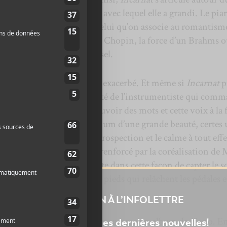
 d’
Ariane Moffatt
, celui avec lequel elle a grandi. Le pia
e
r excellence du 19
siècle, celui qu’on associe au romantism
 soit dans l’intériorité d’un Chopin, la force d’un Brahms o
e Fanny Mendelssohn-Hensel.
ane Moffatt
est tout sauf exacerbé. Et même si
Incarnat
p
iano, ce n’est pas la virtuosité de l’instrumentiste qui com
richesse des textures, le pouvoir des mots et cette voix à la 
e droit au cœur. C’est un album d’une grande beauté, certes
ances, et qui priorise l’introspection et le calme à tout effe
 intimiste des chansons est renforcé par la coréalisation de
 Cardin,
Aliocha
) très directe dans cette façon de capter le 
ire de laisser résonner les pieds qui relâchent les pédales et
les touches.
INSCRIPTION À L’INFOLETTRE
réducteur de décrire
Incarnat
comme un album de piano. E
Ne manquez pas les dernières nouvelles!