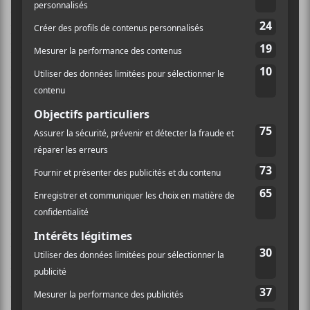
ce à cause de l’ordre alphabétique de mon iTunes qui
les faisait jouer souvent dans la même séquence que je
les associe ?), avec plus de vibrato. C’est une voix aussi
agréable en arrière-plan pendant un 5 à 7 décontracté
que dans des écouteurs tandis qu’on flatte son chat.
L’album s’ouvre et se termine avec des voix d’enfants.
L’enfance et les souvenirs font partie des thèmes
récurrents de
Freedom
. Les guitares douces sont
parfois troquées pour des claviers presque dream pop
(doit-on ces sons à Chris Coady, réalisateur des
disques de
Beach House
, qui a produit l’album?), des
lignes de basse un brin funk, des tonalités soul. De
temps à autre, un harmonica ajoute une touche
western. Multi-style, donc, mais cohérent,
étonnamment.