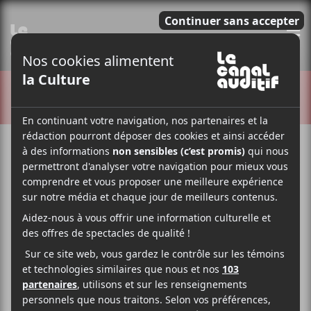
E
CRITIQUES