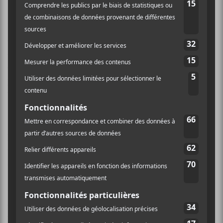
La pièce
Skipping School
a un quelque chose
d’
Arcade Fire
époque
The Suburb
s, où les souvenirs
de banlieue modeste se confondent à celui d’un papa
qui sniffe de la colle. En filigrane, une mélodie de
piano vient tantôt rehausser, tantôt contredire la
voix.
Parfois, la musique sur fait un brin plus «
psychédélique » (les guillemets sont intentionnels),
comme sur
Calling Paul the Suffering
, qui a un côté
festif pas déplaisant.
On aurait pu croire qu’
Amen Dunes
nous amènerait
des moments plus folk à l’image de ses efforts
précédents, mais non. Même la balade
Believe
, qui