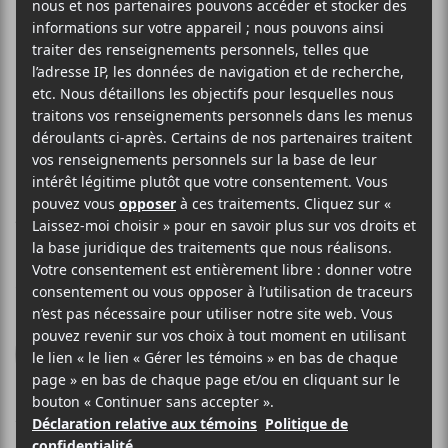
AMEN DUNES
Freedom
Sacred Bones Records
2018
47 minutes
7,5
1 MAI 2018
MARIE-EVE MULLER
PAR