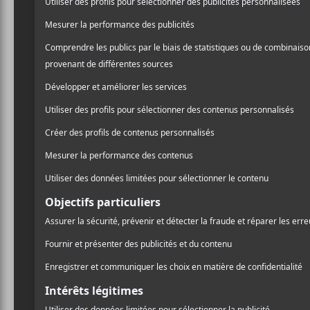
Gagnez 
pour Mo
Salut les mélomanes,
Vous avez envie de vous t
M pour Montréal
et le 
l’ensemble du festival qui
Tous les spectacles
Tous les afters pary «
et de la capacité maxi
Pour participer, répondez 