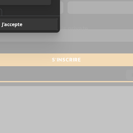
resse courriel
*