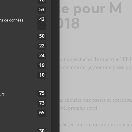
une passe pour M
ntréal 2018
aper quelques journées de bons spectacles de musique? Eh 
Canal Auditif vous offrent la chance de gagner une passe po
 vous donne accès à :
 M » **En fonction des places allouées aux passes et accrédit
male de la salle. Premier arrivé, premier servi
à la question suivante dans la section « commentaires » au