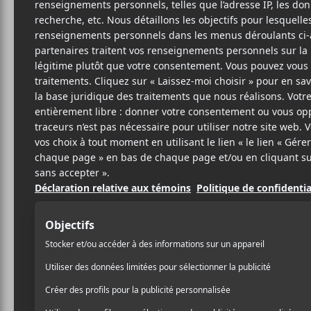
2 NOVEMBRE 2018
ARTICLE
PAR
SPONSORISÉ
/ FESTIVAL
PARTAGER
F
T
P
A
W
A
C
I
R
E
T
T
B
T
A
O
E
G
O
R
E
K
R