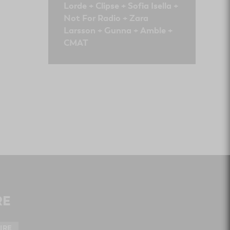
Lorde + Clipse + Sofia Isella +
Not For Radio + Zara
Larsson + Gunna + Amble +
CMAT
RE