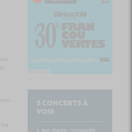
bien
ur
Culture Cible
·
FRANCOUVERTES 2026 - Les 9 demi-finalistes analysés à chaud! | Culture Cible
ations
5
CONCERTS À
VOIR
 bas
BIG THIEF : TOURNÉE