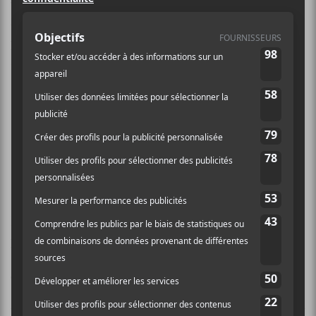
valide pour les 7 soirées de préliminaires, les 3
demies-finales et la grande finale au Club Soda. Pour
participer, vous n’avez qu’à répondre à la question
suivante dans les commentaires (au bas de la page):
Quel artiste avez-vous le plus hâte
de voir dans l’édition 2018 des
Francouvertes?
Le concours en vigueur du 7 au 13 février 2018. La
personne gagnante sera contactée le 13 en journée.
CE CONCOURS EST MAINTENANT TERMINÉ,
MERCI D’AVOIR PARTICIPÉ!