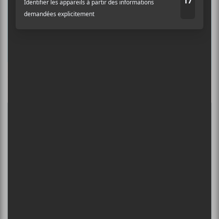
albums préférés et revivre les
concerts de la veille.
Prénom
Culture Cible
·
FRANCOUVERTES 2026 - Les 9 demi-finalistes analysés à chaud! | Culture Cible
Nom
5
CONCERTS À VOIR
Adresse courriel
*
FESTIVAL MUSIQUE DU BOUT DU
MONDE 2026
6 août - Gagnez une paire de passes pour les
Francouvertes 2018
DANIEL CAESAR : TOURNÉE SONS OF