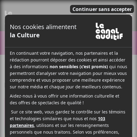
E
CONCOURS
7 FÉVRIER 2018
ARTICLE SPONSORISÉ
PAR
/ FRANCOPHONE
F
T
P
A
W
A
C
I
R
E
T
T
B
T
A
O
E
G
O
R
E
K
R