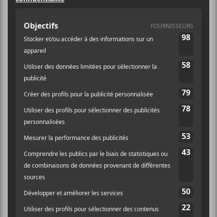
bonnes musique se rencontrent et
cette année ne fait pas exception.
Voici nos choix pour la St-Jean 2026.
23 Juin| Gatineau : rue Laval
Chaque année, Gatineau offre un solide concert pour
la Fête Nationale dans le Vieux-Hull. Cette année ne
fait pas exception.
Kinji00
va exciter la ferveur
québécoise avant que
Klô Pelgag
et
Les Louanges
se
succèdent sur scène. C’est particulièrement osé et
d’adon avec Les Louanges, qui vient de lancer un
album à saveur : réflexion identitaire.
Infos