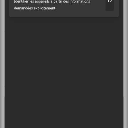
23 juin | Longueuil : Parc St.
Mark
Grosse soirée en perspective à Longueuil alors que
Louis-Jean Cormier
et
Muhoza et sa Troupe
seront de
service pour la Fête Nationale. Le gagnant des
Francouvertes 2025 va certainement faire lever le
party alors que Louis-Jean Cormier, en plus d’avoir
un répertoire impressionnant, est aussi reconnu pour
ses reprises délicieuses de grands classiques québécois.
Infos