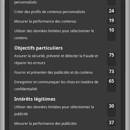
23 juin | Laval : Parc de la
Nature
C’est devenu un incontournable de la Saint-Jean, au
Parc de la Nature à Laval, la programmation est
toujours solide. Cette année ne fait pas exception alors
que Véronic Dicaire,
Richard Séguin
,
Lisa LeBlanc
,