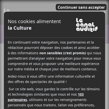
E
ACTUALITÉS
17 JUIN 2026
LOUIS-PHILIPPE LABRÈCHE
PAR
/ FRANCOPHONE
F
T
P
A
W
A
C
I
R
E
T
T
B
T
A
O
E
G
O
R
E
K
R