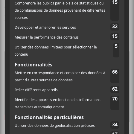
La Bronze
,
Irdens Exantus
,
Ingrid St-Pierre
,
Choses
Sauvages
, Blynk,
Ariane Roy
et
Alphonse Bisaillon
vont être de la partie avec Xavier Watso à l’animation!
Infos