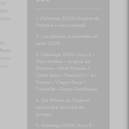
eur
épit.
ciens
Osheaga 2026 | Angine de
Poitrine y sera samedi
Les albums à surveiller en
ène
août 2026
Boys
Osheaga 2026 | Jour 2 :
rente
Tate McRae + Angine de
pour
Poitrine + Wolf Parade +
Little Simz + Partyof2 + AJ
Tracey + Viagra Boys +
Turnstile + Franz Ferdinand
Sid Wilson de Slipknot
aurait été renvoyé du
groupe
Osheaga 2026 | Jour 3 :