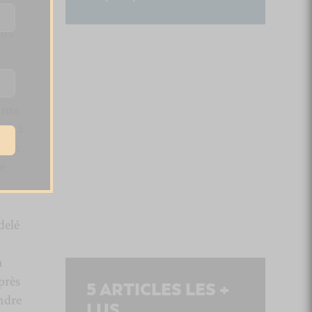
sion
urs
inte
unk à
e un
e
delé
a
près
5
ARTICLES LES +
ndre
LUS