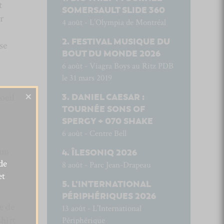
t
SOMERSAULT SLIDE 360
r
4 août - L’Olympia de Montréal
FESTIVAL MUSIQUE DU
se
BOUT DU MONDE 2026
6 août - Viagra Boys au Ritz PDB
le 31 mars 2019
×
oeil
DANIEL CAESAR :
TOURNÉE SONS OF
SPERGY + 070 SHAKE
6 août - Centre Bell
 un
ÎLESONIQ 2026
de
8 août - Parc Jean-Drapeau
et
L’INTERNATIONAL
PÉRIPHÉRIQUES 2026
e de
13 août - L’International
shirt
Périphérique