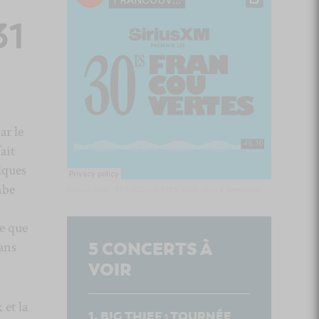
31
ar le
ait
lques
mbe
Culture Cible
·
FRANCOUVERTES 2026 - Les 9 demi-finalistes analysés à chaud! | Culture Cible
se que
dans
5
CONCERTS À
VOIR
 et la
BIG THIEF : TOURNÉE