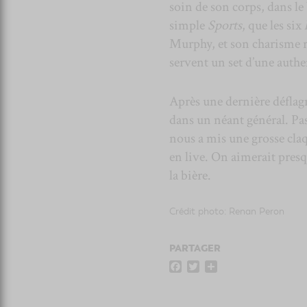
soin de son corps, dans le 
simple
Sports
, que les six
Murphy, et son charisme r
servent un set d’une authe
Après une dernière déflag
dans un néant général. Pas
nous a mis une grosse cla
en live. On aimerait presq
la bière.
Crédit photo:
Renan Peron
PARTAGER
F
T
P
a
w
a
c
i
r
e
t
t