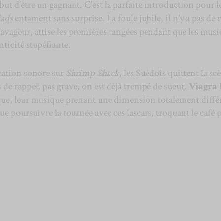
but d’être un gagnant. C’est la parfaite introduction pour l
lads
entament sans surprise. La foule jubile, il n’y a pas de r
avageur, attise les premières rangées pendant que les musi
nticité stupéfiante.
ration sonore sur
Shrimp Shack
, les Suédois quittent la sc
 de rappel, pas grave, on est déjà trempé de sueur.
Viagra 
que, leur musique prenant une dimension totalement diffé
ue poursuivre la tournée avec ces lascars, troquant le café 