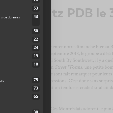
oys au Ritz PDB le 
19
ys
auront réussi à mouvementer notre dimanche hier au B
 le monde entier depuis septembre 2018, le groupe a déjà f
rres texanes lors du festival South By Southwest, il y a que
otion de leur dernier album
Street Worms
, une petite bo
onchalante,
Viagra Boys
se sont fait remarquer pour leurs
es, agressives et sans concessions. C’est donc sans surpri
 de punk ont livré une prestation tendue et crade à souhait 
er.
a scène d’assaut : Pottery. Ces Montréalais adorent le punk