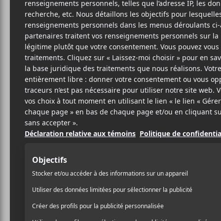
2 AVRIL 2019
NATHAN GERMAIN
PAR
/ PUNK/HARDCORE
PARTAGER
F
T
P
A
W
A
C
I
R
E
T
T
B
T
A
O
E
G
O
R
E
K
R