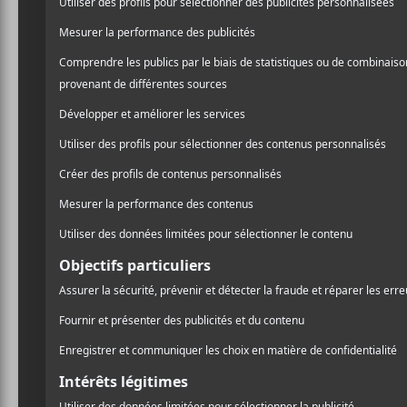
Viagra B
mars 20
Les Suédois de
Viagra Bo
Ritz PDB. En tournée dans
une forte impression en te
semaines. Faisant la prom
de post punk sombre et n
performances live chaotiqu
les six lascars aux allures
une salle bourrée à craqu
Premier groupe à prendre l