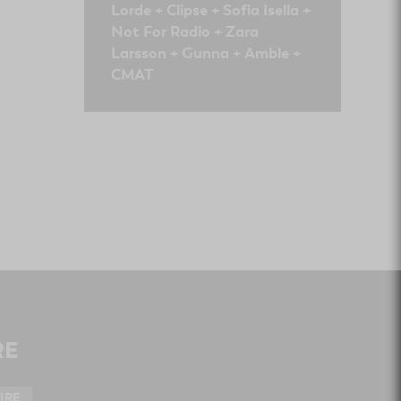
Lorde + Clipse + Sofia Isella +
Not For Radio + Zara
Larsson + Gunna + Amble +
CMAT
RE