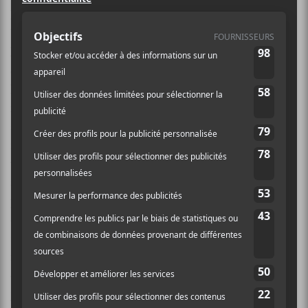
la guitare, de trois choristes et du quatuor à cordes
Warhol Dervish. Beaucoup de monde dans un petit
lieu religieux, je vous dirais! Mais honnêtement, le
décor a renforcé énormément la musique d’
Un
Blonde
. Les airs gospels, les improvisations jazz ou
même le blues a fait résonner les murs de l’église. C’est
surtout la voix de Jean-Sébastien Audet qui nous a
impressionnés, et ce, dès les premières notes. Un
timbre vocal mielleux et planant qui a su charmer tout
au long de la prestation. Enchainant les différentes
pièces du disque
Good Will Come To You
, le meneur
de jeu s’est démontré peut-être un peu discret quant à
ses interventions avec le public. Oui, le spectacle était
rodé. Tout était visiblement planifié et réfléchi. Ceci
dit, il aurait été intéressant de piquer des petites
jasettes par-ci, par-là. Histoire de comprendre encore