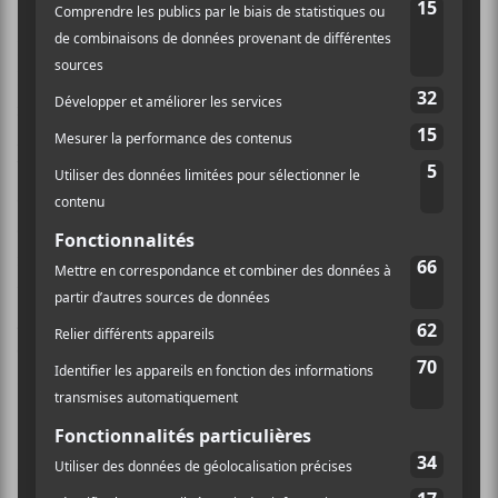
Le duo
Best Fern
a eu pour mission d’ouvrir pour Un
Blonde. Avec leurs arrangements musicaux assez
minimalistes, les deux membres, composés d’Alexia
Avina et de Nick Schofield, nous ont proposé des
ballades en électro ambiant (assez downtempo) qui
ont su tamiser l’ambiance de l’Église St.John. Avec
deux petites galettes à leur actif (un EP et un démo de
reprises), les Montréalais de Best Fern ont proposé un
univers aérien au public assis en face d’eux. La voix
gracieuse d’Avina colorait les instrumentations
électroniques de Nick. Les artistes se complétaient sur
scène. Leur musique ne faisait qu’un. Très jolie.
Pelada
Pop, c’est aussi ses barbecues gratuits où on peut