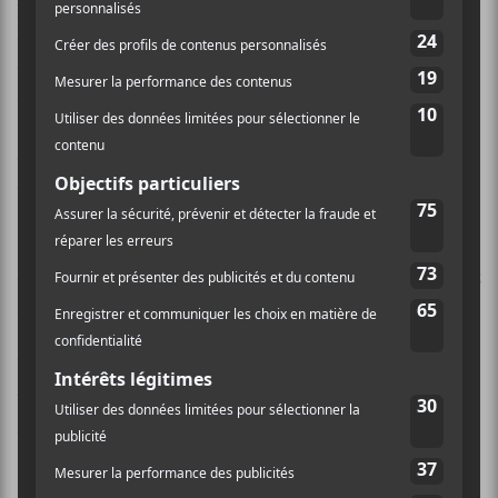
plus l’essence des chansons de l’album. Le manque de
discussion au micro donnait cette impression de
concert un tantinet linéaire. Ce qui était un peu
décevant, à mon avis. Par contre, l’exécution musicale
nous fait rapidement oublier ce bémol. La section de
cordes donnait beaucoup de clarté aux pièces. Les
choristes accompagnaient Audet avec précision.
Chaque musicien avait un rôle spécifique à jouer sur
scène. On le sentait bien. Audet guidait chacun
d’entre eux. Les différentes tonalités se mariaient assez
rapidement à la voix du chanteur. Le lieu de l’Église
St-John jouait beaucoup sur les mélodies d’
Un
Blonde
… Le fait de pouvoir entendre le tout dans un
tel lieu a permis de confirmer que Jean-Sébastien
Audet est un artiste à suivre de très près.
Best Fern en ouverture