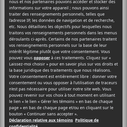
pour Raphaëlle
Thibault-Vanasse
Je continue mon périple à POP avec une soirée et un
BBQ de spectacle!
Résonner à la Un Blonde
De retour à l’église St.John the Evangelist pour assister
à la soirée d’
Un Blonde
. Peu après la parution du
fascinant
Good Will Come to You
, Jean-Sébastien
Audet (dit
Un Blonde
) s’est présenté dans un lieu
quasi rempli par des curieux et des admirateurs. Sur
scène, il était accompagné de Rafferty McMahan à la
basse, d’Alex Lavoie à la batterie, de Brad Loughead à