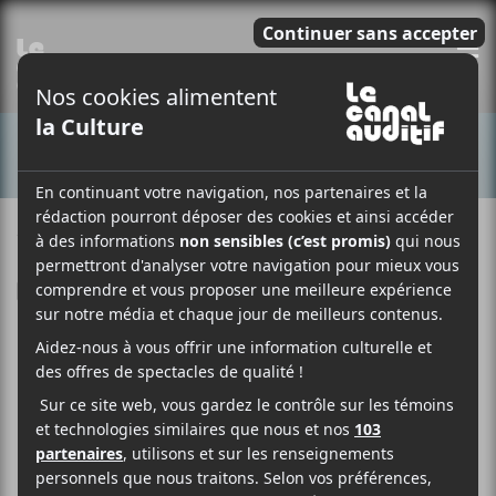
E
CONCERTS
17 SEPTEMBRE 2017
RAPHAËLLE THIBAULT-VANASSE
PAR
F
T
P
A
W
A
C
I
R
E
T
T
B
T
A
O
E
G
POP Montréal
O
R
E
K
R
2017 : suite et fin