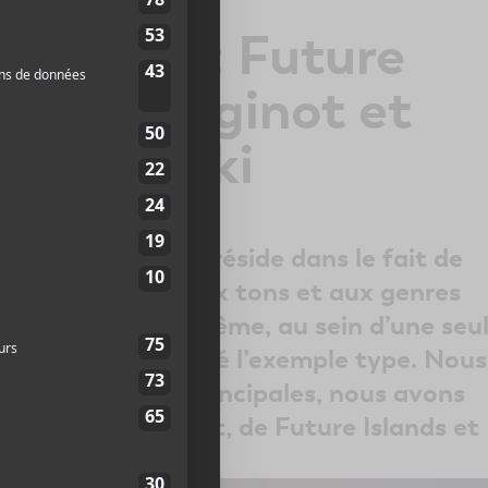
| Jour 5: Future
Elliot Maginot et
a Stréliski
ivals de musique réside dans le fait de
 des spectacles aux tons et aux genres
érents, parfois même, au sein d’une seu
née du FEQ en a été l’exemple type. Nous
es deux scènes principales, nous avons
le d’Elliot Maginot, de Future Islands et
ki.