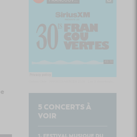
Culture Cible
·
FRANCOUVERTES 2026 - Les 9 demi-finalistes analysés à chaud! | Culture Cible
le
5
CONCERTS À
VOIR
FESTIVAL MUSIQUE DU