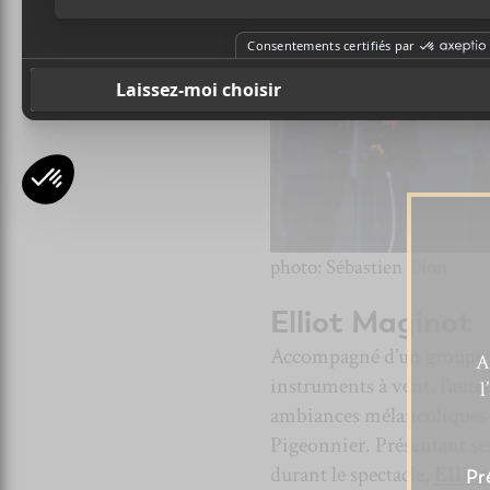
photo: Sébastien Dion
Elliot Maginot
Accompagné d’un groupe co
A
instruments à vent, l’aute
l
ambiances mélancoliques a
Pigeonnier. Présentant se
durant le spectacle,
Ellio
Pr