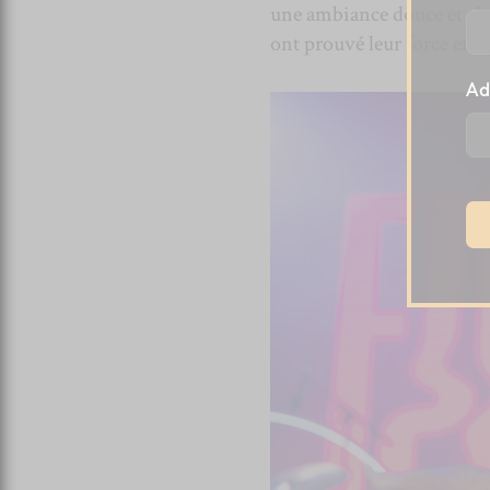
une ambiance douce et cha
ont prouvé leur force en s
Ad