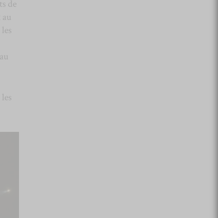
ts de
x au
 les
 au
 les