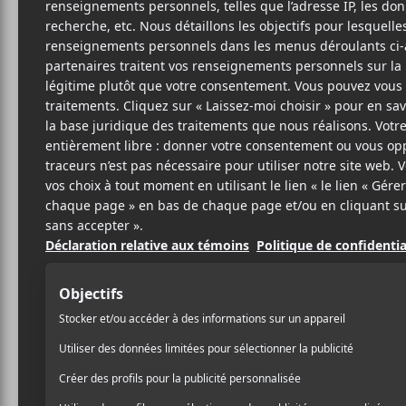
9 JUILLET 2024
RAPHAËL BOIVIN
PAR
/ FESTIVAL
PARTAGER
F
T
P
A
W
A
C
I
R
E
T
T
B
T
A
O
E
G
O
R
E
K
R