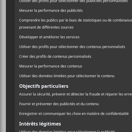
FEQ 2024
Islands, 
Alexandr
La beauté des fest
pouvoir enchaîner
complètement diff
soirée. La 5e jour
promenant entre l
assisté au spectac
d’Alexandra Strélis