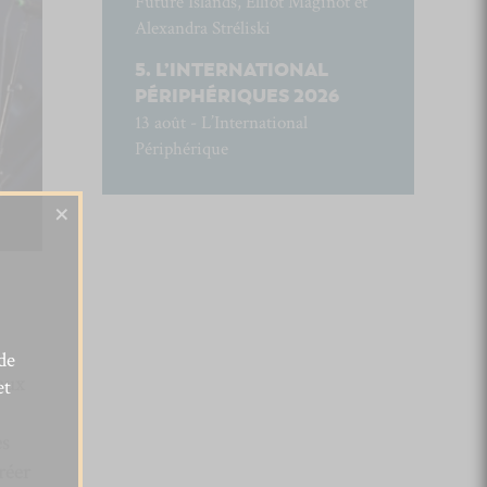
Future Islands, Elliot Maginot et
Alexandra Stréliski
L’INTERNATIONAL
PÉRIPHÉRIQUES 2026
13 août - L’International
Périphérique
×
de
aux
et
es
réer