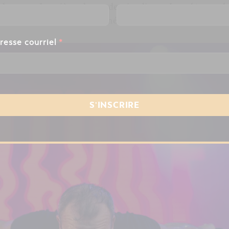
leureuse. Les pièces de son dernier disque
I need to stay h
pectacle et le tout s’est terminé sans faute. Un beau momen
resse courriel
*