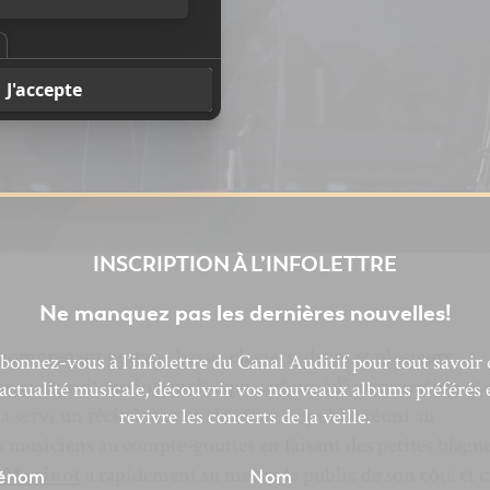
INSCRIPTION À L’INFOLETTRE
Ne manquez pas les dernières nouvelles!
mprenant guitare, basse, claviers, drum et plusieurs
bonnez-vous à l’infolettre du Canal Auditif pour tout savoir 
ur-compositeur-interprète qui carbure à l’introspection et 
’actualité musicale, découvrir vos nouveaux albums préférés 
 servi un récital tout en douceur au public réuni au
revivre les concerts de la veille.
s musiciens au compte-gouttes en faisant des petites blagu
t Maginot
a rapidement su mettre le public de son côté et c
énom
Nom