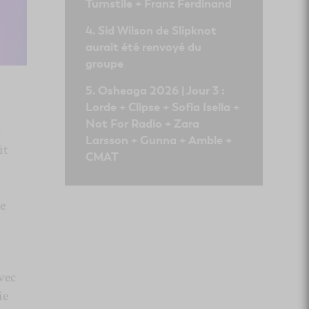
Turnstile + Franz Ferdinand
Sid Wilson de Slipknot
aurait été renvoyé du
groupe
Osheaga 2026 | Jour 3 :
Lorde + Clipse + Sofia Isella +
Not For Radio + Zara
t
Larsson + Gunna + Amble +
it
CMAT
de
vec
ie