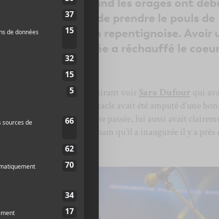
nes jeudi dernier quand les orages ont dé
a vraiment permis de prendre le pouls de
 pour la formation repentignoise. Avoir 
e vivre cette soirée a réchauffé le coeu
pitale.
té partagé par les gens désirant voir
Sara Dufour
qui ava
et
Charlebois
dont le spectacle avait été amputé d’une bo
 foulé les planches la semaine passée, lui aussi avait clairem
 scène des Plaines d’Abraham qu’il a inaugurée il y a près 
erc.