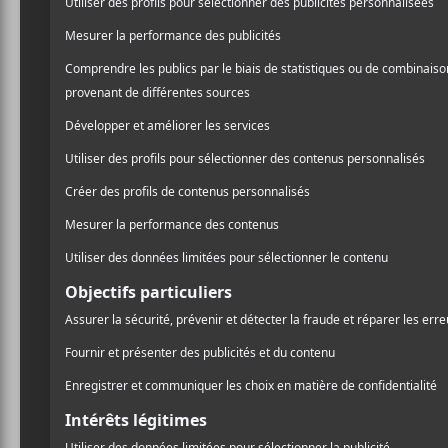
FEQ 2023
Dufour, 
les Cowb
Chaque année, le F
critiques. La logis
toute façon, dans 
avoir des gens pou
point de vue, sur 
fait d’étirer le f
Fringants était un