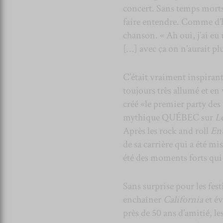
concert. Sans temps morts
faire entendre. Comme d’ha
chanson. « Ah oui, j’ai eu
[…] avec ça on n’aurait plu
C’était vraiment inspirant
toujours très allumé et e
créé «le premier party des 
mythique QUÉBEC sur
Le
Après les rock and roll
Ent
de sa carrière qui a été mi
été des moments forts qui 
Sans surprise pour les fest
enchaîner
California
et é
près de 50 ans d’amitié, 