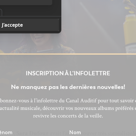
INSCRIPTION À L’INFOLETTRE
Ne manquez pas les dernières nouvelles!
bonnez-vous à l’infolettre du Canal Auditif pour tout savoir 
’actualité musicale, découvrir vos nouveaux albums préférés 
revivre les concerts de la veille.
mpacte,
Sara Dufour
avait l’air de trouver très surréaliste le
énom
Nom