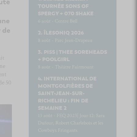
buté
TOURNÉE SONS OF
SPERGY + 070 SHAKE
une
6 août - Centre Bell
r de
ÎLESONIQ 2026
8 août - Parc Jean-Drapeau
PISS | THEE SOREHEADS
it
+ POOLGIRL
nne
8 août - Théâtre Fairmount
ent
INTERNATIONAL DE
de 50
MONTGOLFIÈRES DE
SAINT-JEAN-SUR-
RICHELIEU : FIN DE
SEMAINE 2
13 août - FEQ 2023| Jour 12: Sara
Dufour, Robert Charlebois et les
Cowboys Fringants