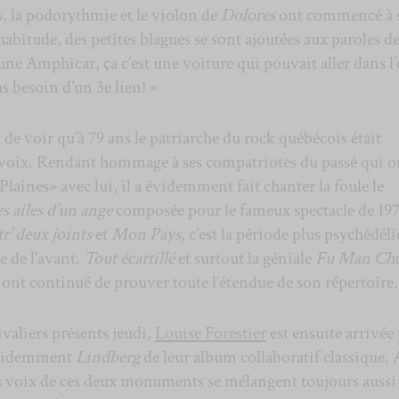
, la podorythmie et le violon de
Dolores
ont commencé à 
bitude, des petites blagues se sont ajoutées aux paroles de
 une Amphicar, ça c’est une voiture qui pouvait aller dans l
s besoin d’un 3e lien! »
 de voir qu’à 79 ans le patriarche du rock québécois était
n voix. Rendant hommage à ses compatriotes du passé qui o
Plaines» avec lui, il a évidemment fait chanter la foule le
s ailes d’un ange
composée pour le fameux spectacle de 197
r’ deux joints
et
Mon Pays
, c’est la période plus psychédél
se de l’avant.
Tout écartillé
et surtout la géniale
Fu Man Ch
ont continué de prouver toute l’étendue de son répertoire.
ivaliers présents jeudi,
Louise Forestier
est ensuite arrivée
videmment
Lindberg
de leur album collaboratif classique. 
les voix de ces deux monuments se mélangent toujours aussi