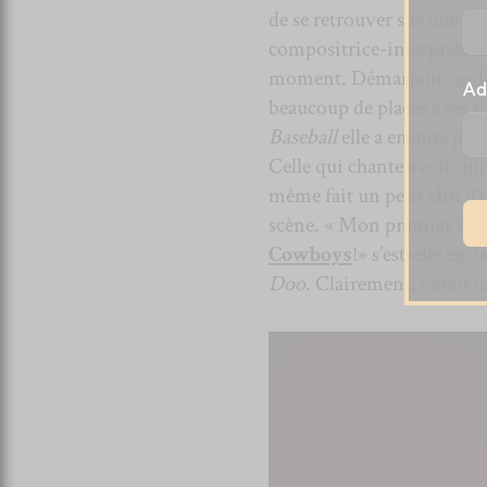
de se retrouver sur une sc
compositrice-interprète av
moment. Démarrant sur le
Ad
beaucoup de places à ses m
Baseball
elle a ensuite pri
Celle qui chante avoir qui
même fait un petit clin d’o
scène. « Mon premier show s
Cowboys
!» s’est-elle ex
Doo
. Clairement, c’était 