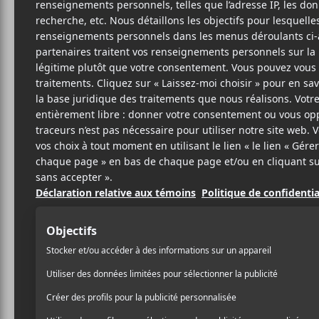
18 JUILLET 2023
RAPHAËL BOIVIN
PAR
/ FESTIVAL
PARTAGER
F
T
P
A
W
A
C
I
R
E
T
T
B
T
A
O
E
G
O
R
E
K
R