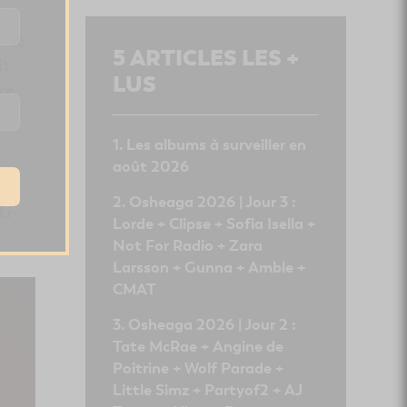
e ce
5
ARTICLES LES +
it
LUS
ce
.
Les albums à surveiller en
r
août 2026
Osheaga 2026 | Jour 3 :
ki-
Lorde + Clipse + Sofia Isella +
Not For Radio + Zara
Larsson + Gunna + Amble +
CMAT
Osheaga 2026 | Jour 2 :
Tate McRae + Angine de
Poitrine + Wolf Parade +
Little Simz + Partyof2 + AJ