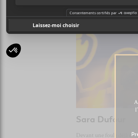
A
l
Sara Dufour
Devant une foule déjà co
Pr