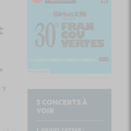
t
e
Culture Cible
·
FRANCOUVERTES 2026 - Les 9 demi-finalistes analysés à chaud! | Culture Cible
 y
e
5
CONCERTS À
e
VOIR
DANIEL CAESAR :