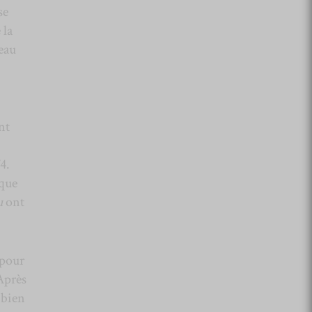
se
 la
’eau
nt
4.
ique
u
ont
 pour
Après
 bien