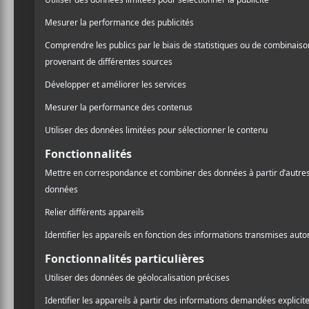
réuni sur les Plai
était palpable et 
l’amour de Québec
deuxième chance d
toute la Vieille Ca
Ce sentiment a également é
été annulée jeudi dernier 
heure. Seul artiste à avoir
envie de retrouver la même
ans avec Vigneault et Lecl