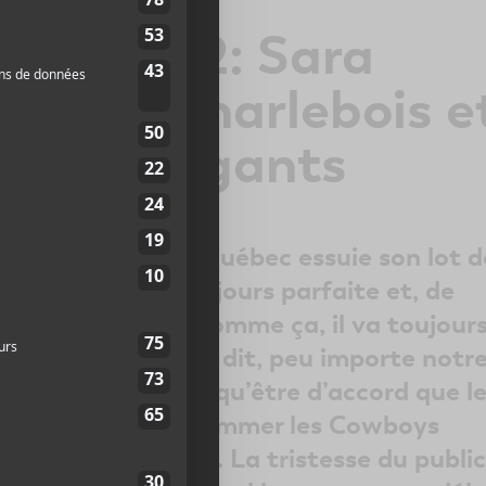
| Jour 12: Sara
Robert Charlebois e
oys Fringants
estival d’été de Québec essuie son lot d
tique n’est pas toujours parfaite et, de
un gros festival comme ça, il va toujours
r se plaindre. Cela dit, peu importe notr
le FEQ, on ne peut qu’être d’accord que l
estival pour reprogrammer les Cowboys
 magnifique geste. La tristesse du public