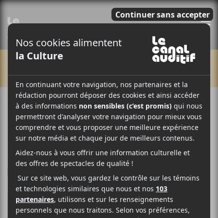
E
CHRONIQUES
11 DÉCEMBRE 2020
LOUIS-PHILIPPE LABRÈCHE
PAR
/ FRANCOPHONE
/ HIP HOP / RAP
/ INDIE
/ POP
/ PUNK/HARDCORE
/ ROCK
F
T
P
A
W
A
C
I
R
E
T
T
B
T
A
O
E
G