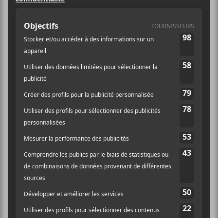
Le groupe de stoner rock québécois
Sandveiss
a décidé de faire un EP complet de
reprises de
Black Sabbath
. On y retrouve
Hole in the Sky
,
Children of the Grave
,
Black
Sabbath
et
Sabbath Bloody Sabbath
. Ce sont
des reprises très fidèles aux originales. Par
contre, sur la chanson
Black Sabbath
, le
groupe essaie des arrangements légèrement
différents de l’originale.