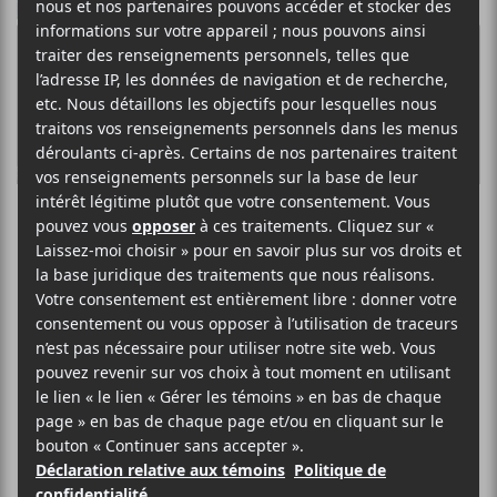
O
R
E
K
R
Les EP à LP de
décembre 2020
Sandveiss —
Sandveiss Bloody
Sandveiss