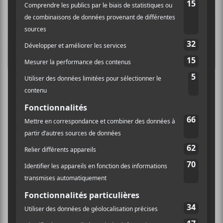
Pendant le confinement,
James Blake
a fait
de nombreuses reprises à la suite de
nombreuses demandes des fans. Il a décidé
d’en regrouper 6 dans le même EP pour
célébrer la fin de l’année 2020. On y retrouve
notamment
When the Party’s Over
de
Billie
Eilish
,
Godspeed
de
Frank Ocean
ainsi que la
chanson écrite par Ewan MacColl et
popularisée par Roberta Flack,
The First
Time Ever That I Saw Your Face
. Préparez-
vous à des reprises intimes au piano!