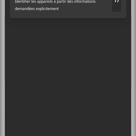
Lanterns on the Lake —
The
Realist