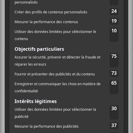
James Blake —
Covers