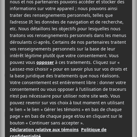
BEABADOOBEE
Cologne
30 JUIN 2021
ELOÏSE LÉVEILLÉ-CHAGNON
PAR
/ POP
/ POST-PUNK
F
T
P
A
W
A
C
I
R
La sensation de TikTok
E
T
T
Beabadoobee
dévoilait le 21
B
T
A