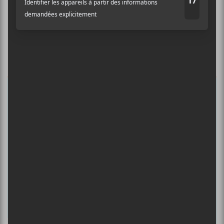
Abonnez-vous à l’infolettre du Canal
Auditif pour tout savoir de l’actualité
musicale, découvrir vos nouveaux
albums préférés et revivre les
concerts de la veille.
Prénom
Nom
Adresse courriel
*