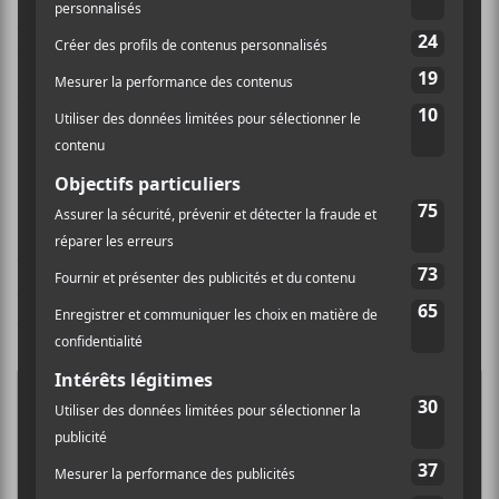
et accrocheuses; l’esthétique vestimentaire; certaines
typographies;
Beabadoobee
frappe dans le mille,
puisque tout y est, et à un bon niveau.
On dirait vraiment que le vidéoclip de
Cologne
est
tout droit sorti des studios de Disney Music en 2003,
sans être ringard. Il faut se rappeler que tout, tout,
tout, revient à la mode. Je ne pensais toutefois pas que
cette mode serait de retour à peine 15 ans après la fin
de son ère!