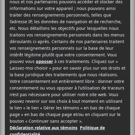
This Is Lorelei
ROCK
SITE WEB >
BIO