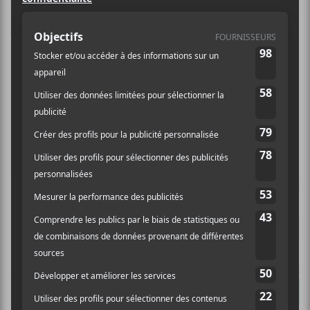
This Is Lorelei
est le projet solo de Nate Amos de
Water From Your Eyes
. Il sort des créations sous ce
nom depuis 2014.
Crédit photo:
Bandcamp
NOUVELLES