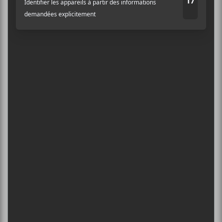
5
CONCERTS À VOIR
Adresse courriel
*
BIG THIEF : TOURNÉE SOMERSAULT
SLIDE 360
4 août - L’Olympia de Montréal
FESTIVAL MUSIQUE DU BOUT DU
MONDE 2026
6 août - The Child Of Lov
DANIEL CAESAR : TOURNÉE SONS OF
SPERGY + 070 SHAKE
6 août - Centre Bell
ÎLESONIQ 2026
8 août - Parc Jean-Drapeau
L’INTERNATIONAL PÉRIPHÉRIQUES
2026