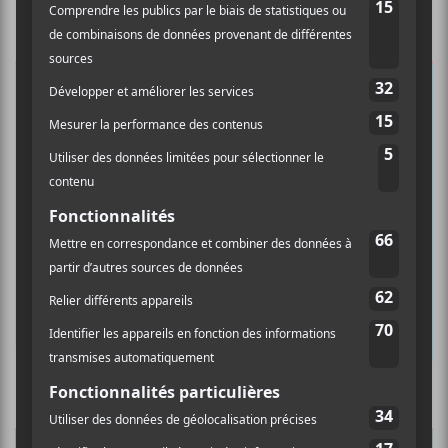
×
INSCRIPTION À L’INFOLETTRE
Ne manquez pas les dernières
nouvelles!
Abonnez-vous à l’infolettre du Canal
Auditif pour tout savoir de l’actualité
musicale, découvrir vos nouveaux
albums préférés et revivre les
concerts de la veille.
Prénom
Culture Cible
·
FRANCOUVERTES 2026 - Les 9 demi-finalistes analysés à chaud! | Culture Cible
Nom