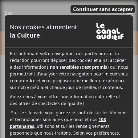
E
CALENDRIER
Atlin Gün | Alex Maas
19 septembre
20:00
23:00
@
–
Atlin Gün
sera en spectacle au Théâtre Beanfield
le 19 juillet dans le cadre de leur tournée nord-
américaine.
Alex Maas
assurera la première partie
dès 20h.