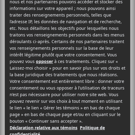
Evenko
Théâtre Beanfield / Corona
2490, rue Notre-Dame Ouest
Montréal
,
H3J 1N5
Québec
Canada
1-855-310-2525
Voir Lieu site web
Billets