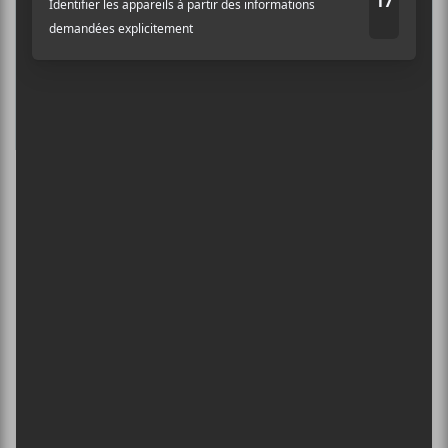
13 août - Atlin Gün | Alex Maas
L’INTERNATIONAL PÉRIPHÉRIQUES
2026
13 août - L’International Périphérique