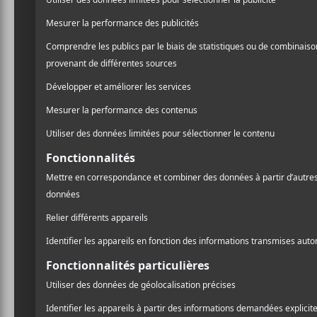
Les nominations des prix
Une lis
GAMIQ 2022
coups 
Inter