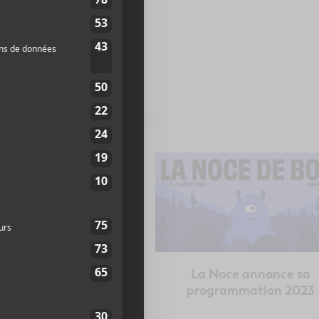
grammation du FEQ
La Noce annonce sa
2023
programmation 2023