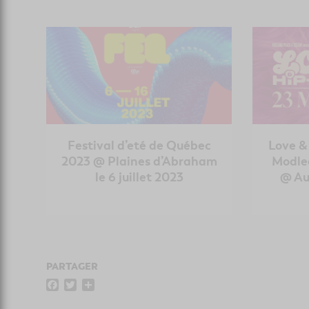
Festival d’eté de Québec
Love &
2023 @ Plaines d’Abraham
Modle
le 6 juillet 2023
@ Au
PARTAGER
F
T
P
a
w
a