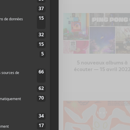
te de lecture de nos
5 nouveaux albums à
de cœur du Festival
écouter — 15 avril 202
national de Jazz de
Montréal 2022