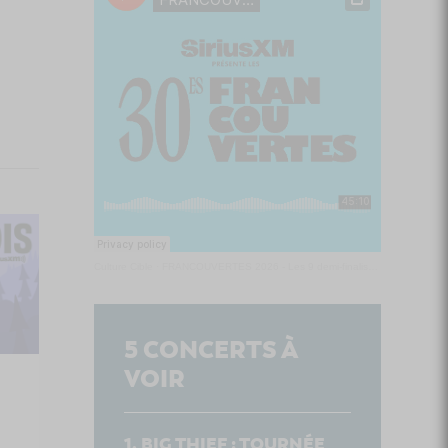
Culture Cible
·
FRANCOUVERTES 2026 - Les 9 demi-finalistes analysés à chaud! | Culture Cible
5
CONCERTS À
VOIR
BIG THIEF : TOURNÉE