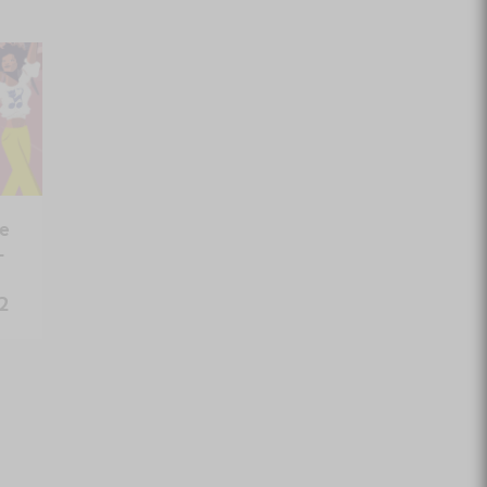
de
–
22