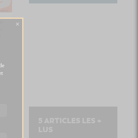
×
s
u
2
de
et
5
ARTICLES LES +
LUS