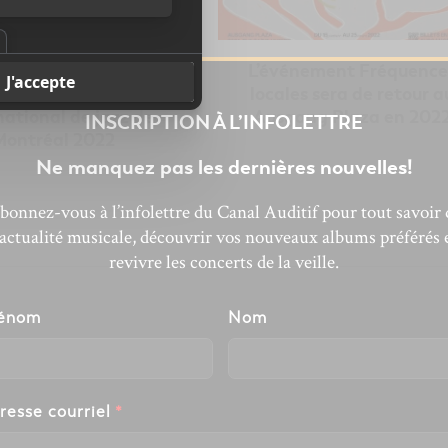
 programmation
L’événement Fréquence
plète du Festival
locales sera de retour a
national de jazz de
Ausgang Plaza en 202
INSCRIPTION À L’INFOLETTRE
Montréal 2022
Ne manquez pas les dernières nouvelles!
bonnez-vous à l’infolettre du Canal Auditif pour tout savoir 
’actualité musicale, découvrir vos nouveaux albums préférés 
revivre les concerts de la veille.
énom
Nom
resse courriel
*