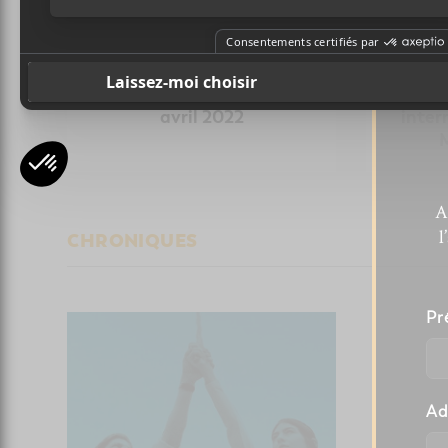
SOUL URGE : un nouvel
La
album pour MODLEE en
com
avril 2022
inter
A
l
CHRONIQUES
Pr
Ad