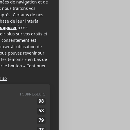
a Kuri
CTRONIQUE POP
EB >