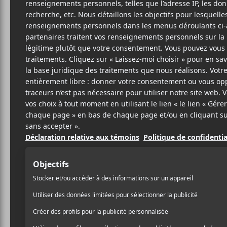
Li
ÉLE
SITE W
BIO