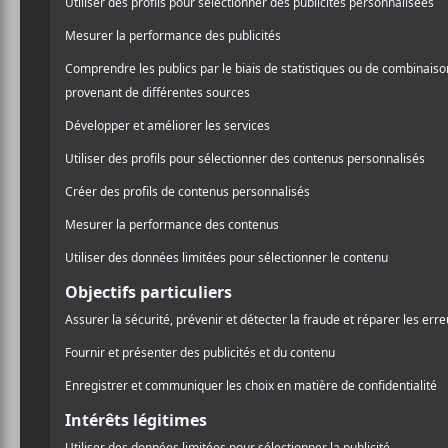
Lia Kuri est une auteure-compositrice-interprète 
partie de la formation montréalaise
Afternoon Bi
travail de Lia a été reconnu et diffusé par plusi
Exclaim!, Nakid Magazine, Dummy Magazine, Sa
uns. Elle sort son premier EP solo,
Vasilia
, et pré
pour le 25 octobre 2024.
CRITIQUES