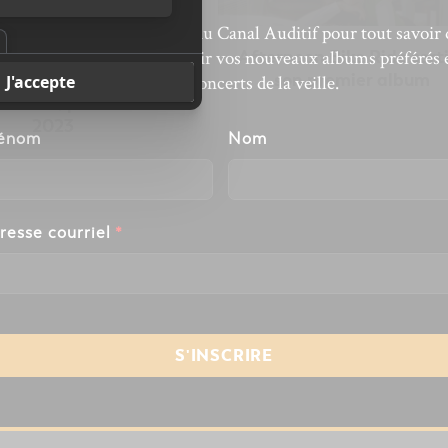
bonnez-vous à l’infolettre du Canal Auditif pour tout savoir 
ernoon Bike Ride
Afternoon Bike Ride sort
’actualité musicale, découvrir vos nouveaux albums préférés 
ce glossover, leur
son premier album
revivre les concerts de la veille.
 album, pour février
2023
énom
Nom
resse courriel
*