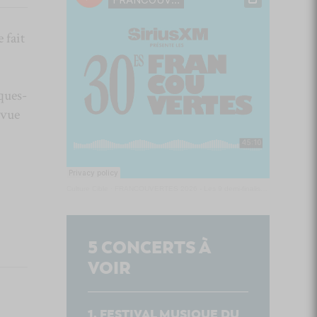
 fait
ques-
évue
Culture Cible
·
FRANCOUVERTES 2026 - Les 9 demi-finalistes analysés à chaud! | Culture Cible
5
CONCERTS À
VOIR
FESTIVAL MUSIQUE DU