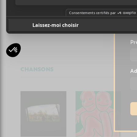
A
Motherland, le premier
Aft
l
album solo de Lia Kuri
annon
second
Pr
CHANSONS
Ad