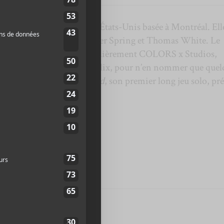
née dans le Maryland aux États-Unis basée à Montréal. Elle
ke Ride
avec Rhoda/Tender Spring et Thomas White. Le
eurs plateformes, plus particulièrement COLORS x Studios,
msung SK, MTV, et Netflix, pour n’en nommer que quel
pare la sortie de
Motherland
, son premier long jeu solo, pr