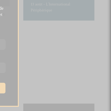
13 août - L’International
de
Périphérique
ira
et