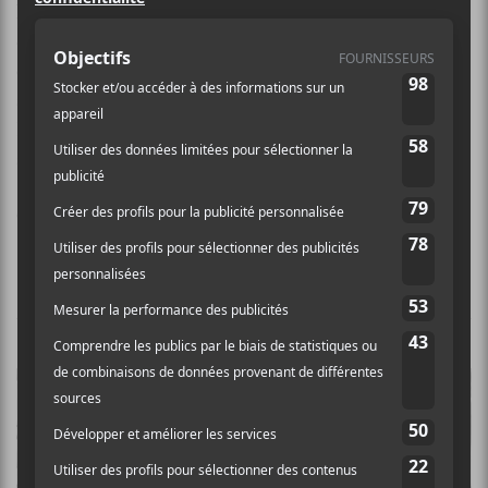
Les Chatons
est un groupe de métal québécois formé
de Guillaume Lessard, Julian Jodoin, Hugo Delarosbil
et Pascal Desroches. Formée en 2017, la formation
avait fait parler d’elle en remportant Ma Première
Place des Arts en 2023. Le groupe lance son premier
album en 2026.
Crédit photo:
Ally Neah
NOUVELLES