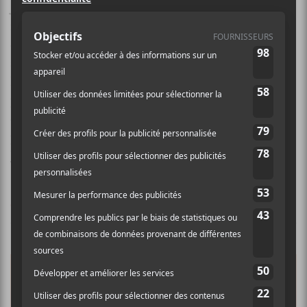
Jay Som
est l’alias de l’autrice, compositrice et multi-
instrumentiste Melina Duterte, qui s’est fait connaître
dans le monde de l’indie à la suite de la parution de
son deuxième album,
Everybody Works
, en 2017.
Établie en Californie, l’Américaine d’origine
philippine enregistre non seulement tous ses projets
depuis sa chambre, mais les produit essentiellement
par elle-même. Elle a notamment cité
Tame Impala
,
Yo la Tengo
et les
Pixies
parmi ses influences.
CRITIQUES