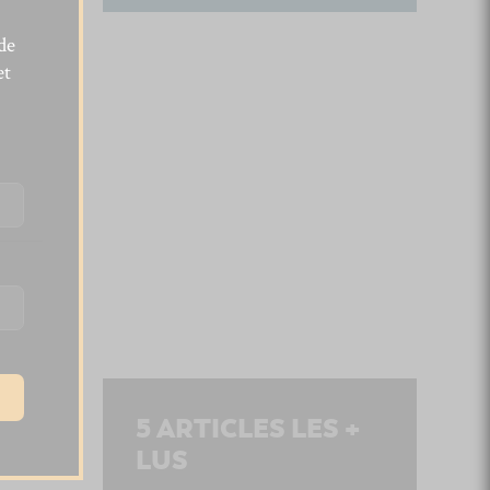
de
et
5
ARTICLES LES +
LUS