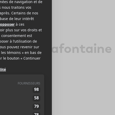
rançois Lafontaine
ANCOPHONE