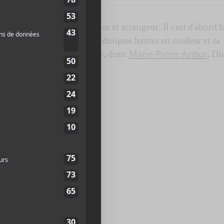
prète, pianiste, réalisateur et arrangeur. Il s’est d’abord f
u pour ses performances scéniques hautes en couleur et sa
alents à de nombreux projets, dont
Marie-Pierre Arthur
, Di
groupes
Galaxie
et
Klaus
.