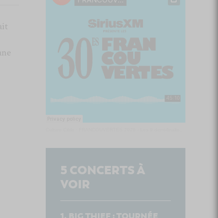
ait
ane
Culture Cible
·
FRANCOUVERTES 2026 - Les 9 demi-finalistes analysés à chaud! | Culture Cible
5
CONCERTS À
VOIR
BIG THIEF : TOURNÉE