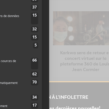
e Tour 2024 : nos 7
Karkwa sera de retour 
suggestions
concert virtuel sur la
plateforme 360 de Loui
Jean Cormier
INSCRIPTION À L’INFOLETTRE
Ne manquez pas les dernières nouvelles!