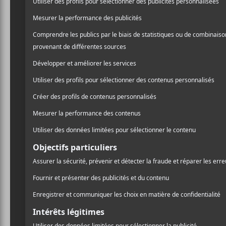
François Lafontaine
est auteur-compositeur-inter
connu au sein de
Karkwa
qu’il a cofondé. Reconn
passion brûlante pour la musique, il a prêté ses t
Tell,
Secret Sun
,
Alexandre Désilets
et bien plus.
En plus de Karkwa,
Lafontaine
est membre des 
Crédit photo:
Flikr Diane Tell
NOUVELLES