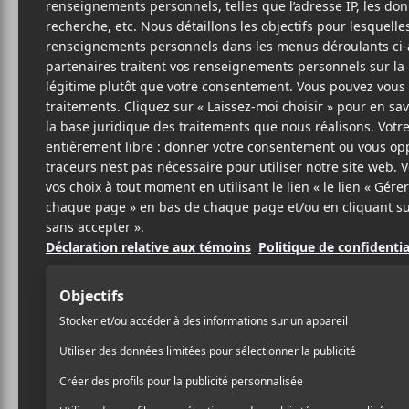
F
FR
BIO