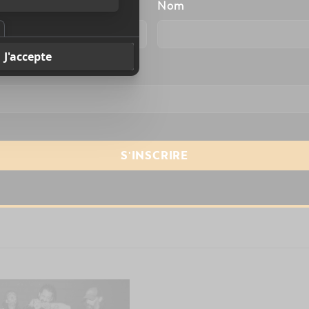
énom
Nom
resse courriel
*