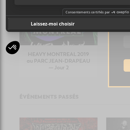
Pr
Ad
HEAVY MONTREAL 2019
au PARC JEAN-DRAPEAU
— Jour 2
ÉVÉNEMENTS PASSÉS