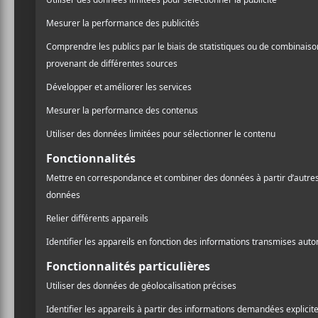
CHANSONS
Killdozer
A
l
CONCERTS