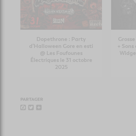
Dopethrone : Party
Grosse
d’Halloween Gore en esti
+ Sons 
@ Les Foufounes
Widget
Électriques le 31 octobre
2025
PARTAGER
F
T
P
a
w
a
c
i
r
e
t
t
b
t
a
o
e
g