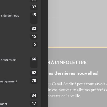
INSCRIPTION À L’INFOLETTRE
Ne manquez pas les dernières nouvelles!
bonnez-vous à l’infolettre du Canal Auditif pour tout savoir 
’actualité musicale, découvrir vos nouveaux albums préférés 
revivre les concerts de la veille.