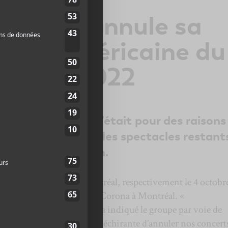
anches annule sa
nord-américaine du
ctobre 2022
en a indiqué que c’était pour des raisons
contraint à annuler les spectacles restant
tourner à la maison.
s’arrêter à Toronto et Montréal, respectivement le 4 octobr
t le 5 octobre au Théâtre Corona à Montréal. «
n d’une maladie grave », a indiqué le groupe par voie de
 dû prendre la décision déchirante d’annuler nos concert