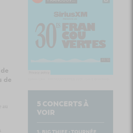
 de
s de
Culture Cible
·
FRANCOUVERTES 2026 - Les 9 demi-finalistes analysés à chaud! | Culture Cible
5
CONCERTS À
e au
VOIR
s
BIG THIEF : TOURNÉE