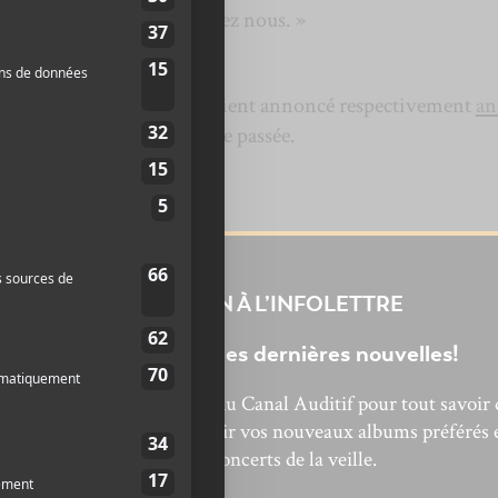
t au Canada pour rentrer chez nous. »
ntigold
et
Metronomy
aient annoncé respectivement
an
nord-américaine la semaine passée.
INSCRIPTION À L’INFOLETTRE
Ne manquez pas les dernières nouvelles!
bonnez-vous à l’infolettre du Canal Auditif pour tout savoir 
’actualité musicale, découvrir vos nouveaux albums préférés 
revivre les concerts de la veille.