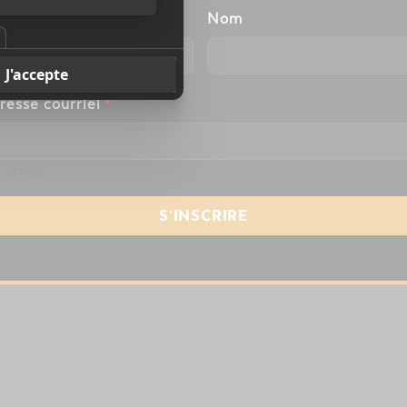
énom
Nom
resse courriel
*
 groupe