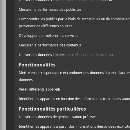
restants aux États-Unis e
Cela survient après que
Sa
et
repousser
leur tournée 
A
l