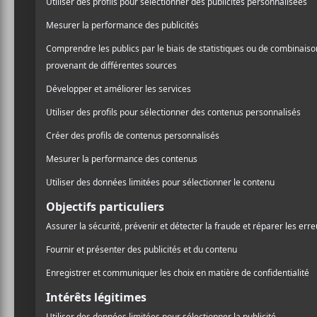
The Aval
tournée 
mois d’o
Le groupe australi
santé qu’il était 
leur tournée et re
The Avalanches
devait 
Phoenix Concert Theatre e
Malheureusement, en raiso
communiqué, « nous avons