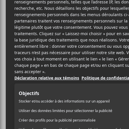
3 OCTOBRE 2022
MYRIAM BERCIER
PAR
/ ÉLECTRONIQUE
PARTAGER
F
T
P
A
W
A
C
I
R
E
T
T
B
T
A
O
E
G
O
R
E
K
R