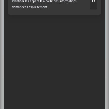
concerts de la veille.
Prénom
Nom
Adresse courriel
*
Culture Cible
·
FRANCOUVERTES 2026 - Les 9 demi-finalistes analysés à chaud! | Culture Cible
5
CONCERTS À VOIR
BIG THIEF : TOURNÉE SOMERSAULT