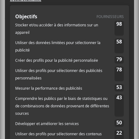
pour des raisons de santé et
financières
Metronomy
a annoncé via
Instagram
qu’il repoussait
sa tournée nord-américaine. Au lieu de s’arrêter à
Montréal le mois prochain, le groupe y sera le 5 mai
2023. Les billets achetés pour le spectacle initial seront
honorés pour la nouvelle date. La formation souligne
que « la tournée américaine est l’une des choses les
épuisantes et les plus coûteuses qu’un groupe puisse
faire » comme « c’est un très grand pays » et qu’il est
possible d’y passer « des mois » pour simplement
jouer « dans une poignée de grandes villes. »
Le groupe argue aussi que « quand on est un peu plus