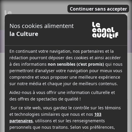
E
ACTUALITÉS
29 SEPTEMBRE 2022
MYRIAM BERCIER
PAR
/ ÉLECTRONIQUE
/ POP
F
T
P
A
W
A
C
I
R
E
T
T
B
T
A
O
E
G
O
R
E
K
R