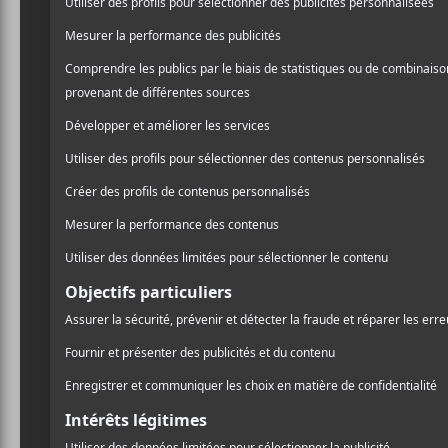
La band
documen
d’Ozzy O
La vie et le travail
jour dans le docu
Osbourne
, signé 
L’émission spécial
une nouvelle band
dévoilée hier le 24