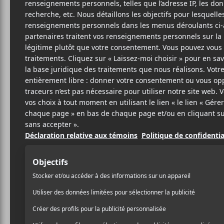
25 AOÛT 2020
ELOÏSE LÉVEILLÉ-
PAR
CHAGNON
/ MÉTAL / INDUSTRIEL
PARTAGER
F
T
P
A
W
A
C
I
R
E
T
T
B
T
A
O
E
G
O
R
E
K
R