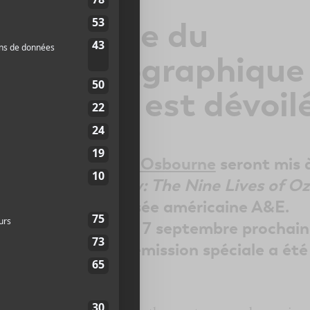
e-annonce du
taire biographique
sbourne est dévoil
 artistique d’
Ozzy Osbourne
seront mis 
mentaire
Biography: The Nine Lives of O
par la chaîne télévisée américaine A&E.
e y sera diffusée le 7 septembre prochain
e-annonce pour l’émission spéciale a été
 août.