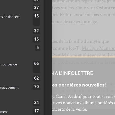
e le chanteur de
Black Sabbath
posant un regard sur sa jeu
ennes entrevues et des archives vidéos. On y voit
Osbour
» et «Ozzy». À un moment, Rick Rubin avoue ne pas savoir 
que aujourd’hui sans l’influence de ce personnage.
ra évidemment des entrevues de la famille du mythique
ses contemporains musicaux comme Ice-T,
Marilyn Manso
avis de
Korn
, Rick Rubin,
Post Malone
et plus encore. Le 
R. Greg Johnston, qui était un producteur exécutif sur la tél
INSCRIPTION À L’INFOLETTRE
ougent beaucoup pour la star britannique, puisqu’un biopic
Ne manquez pas les dernières nouvelles!
 en préparation, sans oublier que ce dernier a sorti l’albu
bonnez-vous à l’infolettre du Canal Auditif pour tout savoir 
ôt cette année.
’actualité musicale, découvrir vos nouveaux albums préférés 
revivre les concerts de la veille.