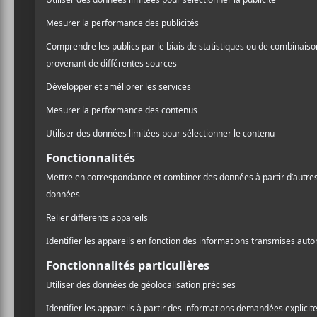
Dans ce
teaser
, on retrouv
tout en visionnant d’anci
spécifier qu’il y a «John
quoi ressemblerait la musi
Le documentaire présente
chanteur, mais aussi de 
Rob Zombie
, Jonathan D
été produit et réalisé par 
réalité
The Osbournes
.
D’autre part, les choses b
la vie d’
Ozzy
est également
A
solo
Ordinary Man
plus t
l