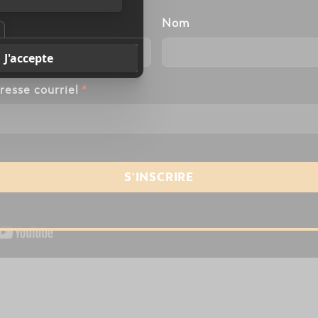
énom
Nom
resse courriel
*