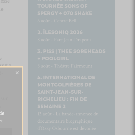
nesse
TOURNÉE SONS OF
ne
SPERGY + 070 SHAKE
à
6 août - Centre Bell
ÎLESONIQ 2026
8 août - Parc Jean-Drapeau
PISS | THEE SOREHEADS
n
,
+ POOLGIRL
tout a
8 août - Théâtre Fairmount
×
é-
INTERNATIONAL DE
MONTGOLFIÈRES DE
SAINT-JEAN-SUR-
 sur
RICHELIEU : FIN DE
m
SEMAINE 2
de
13 août - La bande-annonce du
et
documentaire biographique
d’Ozzy Osbourne est dévoilée