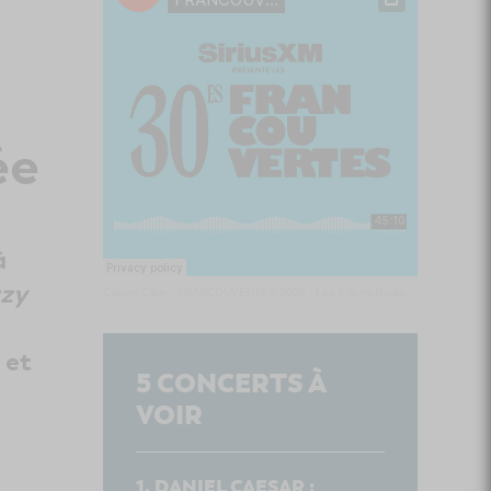
ée
à
zzy
Culture Cible
·
FRANCOUVERTES 2026 - Les 9 demi-finalistes analysés à chaud! | Culture Cible
 et
5
CONCERTS À
VOIR
DANIEL CAESAR :