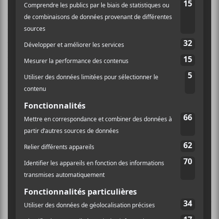
des autres. Quand le groupe s’est dissous, j’ai composé
plus souvent seule. J’apportais mes idées de bases à des
collaborateurs et nous construisions là-dessus. J’ai
élargi mon cercle de collaborateurs qui ont chacun
leurs couleurs et qui font ressortir différentes facettes
créatives en moi. J’ai un trémolo naturel dans ma voix
et j’ai étudié en jazz, alors ça me donne forcément une
teinte et j’ai beaucoup été marquée par le R&B. Je suis
de l’époque
Sister Act
avec Lauryn Hill qui avait un
soul incroyable. Nous voulions toutes incarner sa
force et sa fragilité, sa passion et sa beauté. Je suis loin
d’avoir même l’idée de me comparer à cette grande
dame, mais j’ai voulu avoir comme direction cette
inspiration qui ne m’avait jamais quitté. Il me fallait
toutefois affirmer ma propre voix et mon propre style
avec audace et folie, mais je gardais en tête ce que Miss
Hill dirait à la fin de la journée.