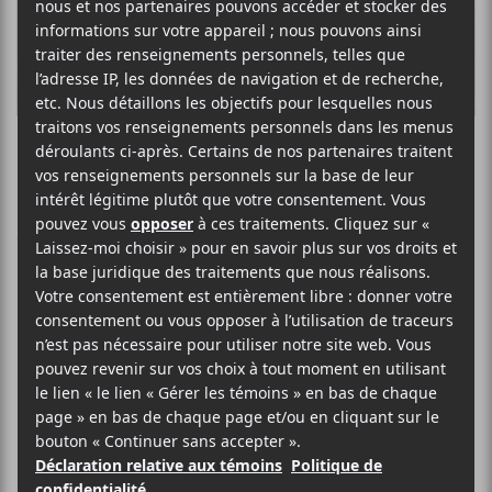
En primeur : Part
1 d’Amelie No
Demain, le vendredi 5 juin, l’autrice-
compositrice-interprète Amelie No
lancera son premier album solo :
Part
1
. En attendant sa sortie, vous
pouvez l’écouter ici même!