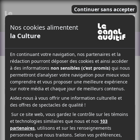
E
ACTUALITÉS
4 JUIN 2020
LOUIS-PHILIPPE LABRÈCHE
PAR
/ POP
/ R & B / SOUL
F
T
P
A
W
A
C
I
R
E
T
T
B
T
A
O
E
G
O
R
E
K
R