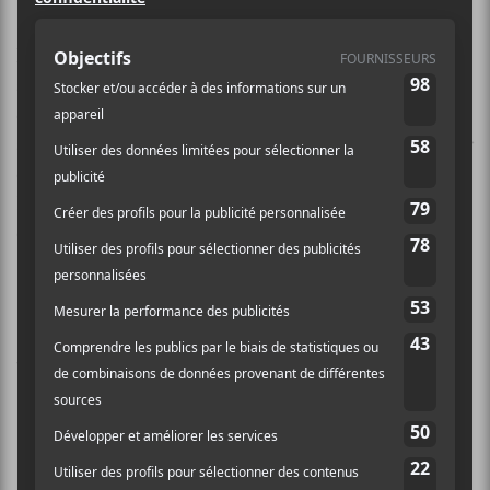
Nous en avons profité pour poser quelques questions
à la jeune femme de Québec pour un peu mieux
comprendre le processus de création de ce premier
album. D’ailleurs,
Amelie No
s’est bien entourée pour
celui-ci : Sam Joly (
Klaus
,
Marie-Pierre Arthur
),
François Plante, François Lafontaine (
Karkwa
, Klaus)
et Olivier Langevin (
Galaxie
,
Gros Mené
).
L’écoute est terminée, mais vous
pouvez maintenant le retrouver sur
votre plateforme préférée: