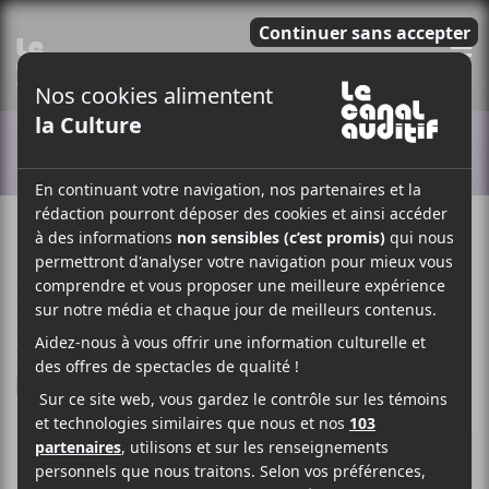
E
ACTUALITÉS
27 SEPTEMBRE 2021
LOUIS-PHILIPPE LABRÈCHE
PAR
/ ÉLECTRONIQUE
/ FOLK
/ FRANCOPHONE
/ POP
/ R & B / SOUL
/ ROCK
F
T
P
A
W
A
C
I
R
E
T
T
B
T
A
O
E
G