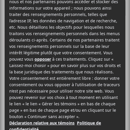
O
R
E
K
R
Les albums à
surveiller en
octobre 2021
Il s’en passe des affaires en octobre!