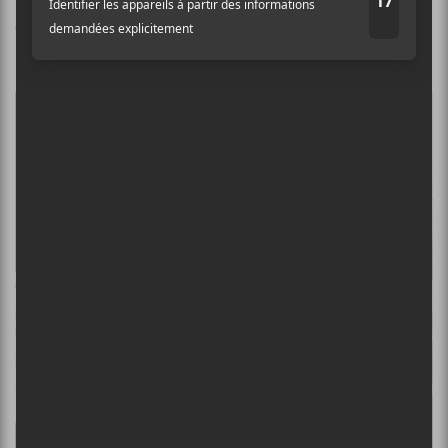
Tirzah —
Colourgrade
(1er
octobre)