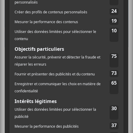
Déjà un deuxième album pour
Bon Enfant
qui avait reçu sa part d’éloges lors de la sortie
de son
album homonyme
en novembre 2019.
Vous avez déjà peut-être entendu la chanson
Ciel Bleu
qui a notamment été sélectionné
pour une publicité du gouvernement
québécois cet été ou encore pour son clip
psychédélique. Le projet mis sur pied par
Daphné Brissette (ex-
Canailles
) et Guillaume
Chiasson (
Ponctuation
) puis complété par
Alex Burger
, Mélissa Fortin (New Times