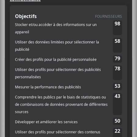
Tout d’abord, on aborde un mois avec
5 vendredis de sorties et c’est très
actif du côté québécois!
Bon Enfant —
Diorama
(1er
octobre)