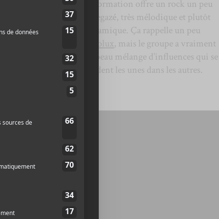
La formation offre un rock un peu
shoegazé, très mélodique et plutôt
dynamique. Ça rappelle un peu
Autolux
, mais le groupe a vraiment
un beau mélange d’influences qui se
fondent les unes dans les autres.