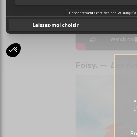
Foisy. —
Les fu
A
l
Pr