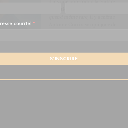
dans une pop-rock à la guitare
acoustique bien au-devant. Sur
C’es
quand même rare
, il y a même
resse courriel
*
Antoine Corriveau
qui joue de
l’harmonica!