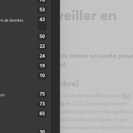
ms à surveiller en
e 2023
ours encore un mois assez occupée pour
c’est le cas ici aussi!
e Twits
(3 novembre)
C’est un deuxième album pour
Bar
Italia
en 2023. Le groupe compte
notamment sur trois voix capables 
remplir la tâche principale, ce qui
leur donne beaucoup de polyvalence