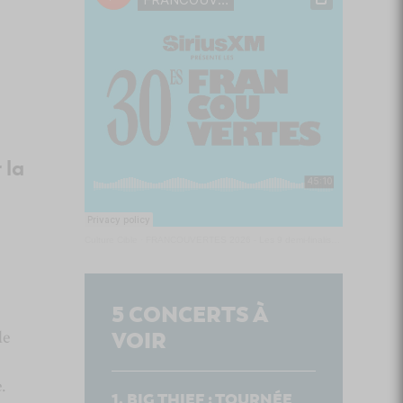
 la
Culture Cible
·
FRANCOUVERTES 2026 - Les 9 demi-finalistes analysés à chaud! | Culture Cible
5
CONCERTS À
de
VOIR
.
BIG THIEF : TOURNÉE