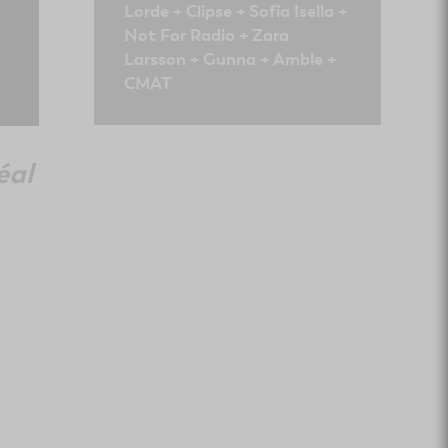
Lorde + Clipse + Sofia Isella +
Not For Radio + Zara
Larsson + Gunna + Amble +
CMAT
éal