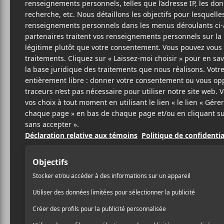
1 NOVEMBRE 2023
LOUIS-PHILIPPE
PAR
LABRÈCHE
/ COUNTRY
/ FOLK
/ FRANCOPHONE
/ HIP HOP / RAP
/ POP
/ PUNK/HARDCORE
/ ROCK
PARTAGER
F
T
P
A
W
A
C
I
R
E
T
T
B
T
A
O
E
G
O
R
E
K
R