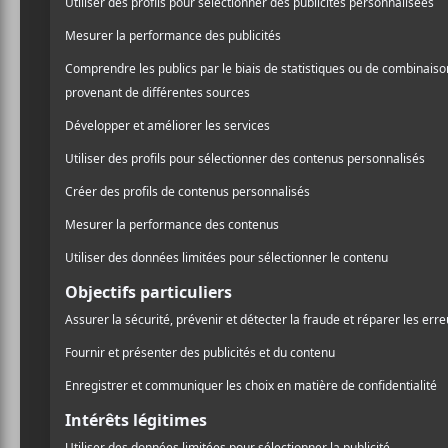
Les albu
novembr
Novembre est touj
sortie d’albums et 
Bar Italia —
Th