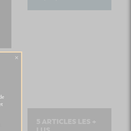
×
de
et
5
ARTICLES LES +
k
LUS