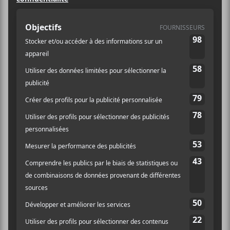
2019), et présente en avril 2020 le premier tier de son
prochain album qui sera intitulé Shell(e).
Remboursements
Aucun remboursement
Échanges
Aucun échange
AJOUTER AU CALENDRIER
DÉTAILS
ORGANISATEUR
Le Conseil des Arts de
Date :
Hearst
2020-11-04
E-mail
Heure :
coordination@conseild