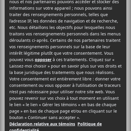
francophone de Montréal présente :
MARIE-CLO
Véritable caméléon créatif et voyageuse émérite,
Marie-Clo est une bête de scène qui nous entraînera
à coup sûr dans une danse endiablée tout en nous
permettant d’apprécier la poésie de ses textes.
Éclectiques, ses chansons pop-indie-électro
abordent des thèmes actuels tels que l’équité, le
voyage, la santé mentale et l’amour mais elles
peuvent aussi nous présenter un monde imaginaire,
coloré et fantastique. Auteure-compositrice-interprète
et danseuse contemporaine, Marie-Clo débute sa
carrière artistique en foulant les planches de scènes
mondiales avec des comédies musicales. Depuis,
elle collabore de près avec son réalisateur, Olivier
Fairfield (nominé sur la liste courte du prix Polaris