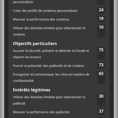
18:30 - 23:00
esartsdehearst.ca
Prix :
Voir le site Organisateur
27$
Catégorie
d’Évènement:
Spectacle
Évènement Tags:
2020
,
CCF
,
coup
coeur francophone
,
festival
,
marie-clo
,
ontario
Site :
https://lepointdevente.
com/billets/hrt201104
001
LIEU