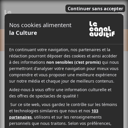
E
CALENDRIER
Cet évènement est passé.
Marie-Clo | Virtuel | CCF2020
2020-11-04 @ 18:30
-
23:00
27$
La 34e édition du festival Coup de coeur