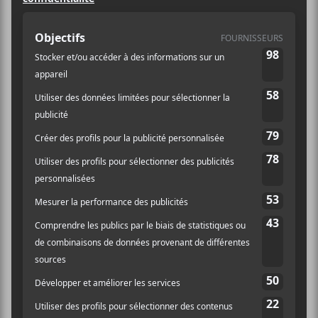
Source : Événement Facebook
Club Soda
1225, Boul. St-Laurent
Montréal
,
H2X 2S6
Canada
514-286-1010
Voir Lieu site web
Billets
AJOUTER AU CALENDRIER