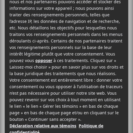
2025-12-02
19:00
23:00
@
–
Un collectif présentera un spectacle-bénéfice le 2
décembre au Club Soda. Se succéderont Bibi Club,
Bon Enfant, Choses Sauvages, Corridor, HAWA B,
La Sécurité, Magi Merlin, Myriam Gendron,
Nadah El Shazly et Emna Mâaref, Pomme, Safia
Nolin, Radwan Ghazi Moumneh et Zaidybaby,
offrant la musique comme baume et espace de
rassemblement autour des prises de paroles de
Palestinien·nes et militant·es qui informeront, qui
résonneront, telles que Nathalie Doummar, Elissa
Kayal et plus.
Les fonds amassés iront directement à The Sameer
Project et The Ghassan Abu Sittah Children’s
fund, deux organismes qui viennent en aide aux
enfants et aux réfugiés de la Palestine.