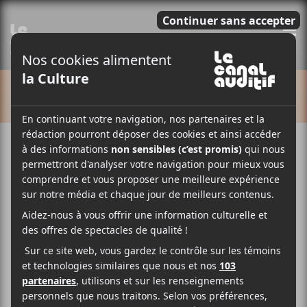
E
CALENDRIER
Cet évènement est passé.
Uni.e.s pour la Palestine |
Concert-bénéfice