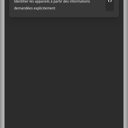
5
CONCERTS À VOIR
Nom
FESTIVAL MUSIQUE DU BOUT DU
MONDE 2026
Adresse courriel
*
6 août - Uni.e.s pour la Palestine | Concert-bénéfice
DANIEL CAESAR : TOURNÉE SONS OF
SPERGY + 070 SHAKE
6 août - Centre Bell
ÎLESONIQ 2026
8 août - Parc Jean-Drapeau
INTERNATIONAL DE MONTGOLFIÈRES
DE SAINT-JEAN-SUR-RICHELIEU : FIN DE
SEMAINE 2
13 août - Uni.e.s pour la Palestine | Concert-bénéfice